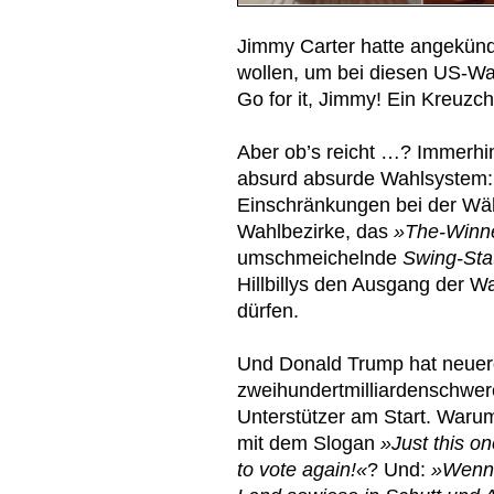
Jimmy Carter hatte angekünd
wollen, um bei diesen US-W
Go for it, Jimmy! Ein Kreuzc
Aber ob’s reicht …? Immerh
absurd absurde Wahlsystem: I
Einschränkungen bei der Wähl
Wahlbezirke, das
»The-Winner
umschmeichelnde
Swing-Sta
Hillbillys den Ausgang der W
dürfen.
Und Donald Trump hat neuer
zweihundertmilliardenschwere
Unterstützer am Start. Warum 
mit dem Slogan
»Just this o
to vote again!«
? Und:
»Wenn 