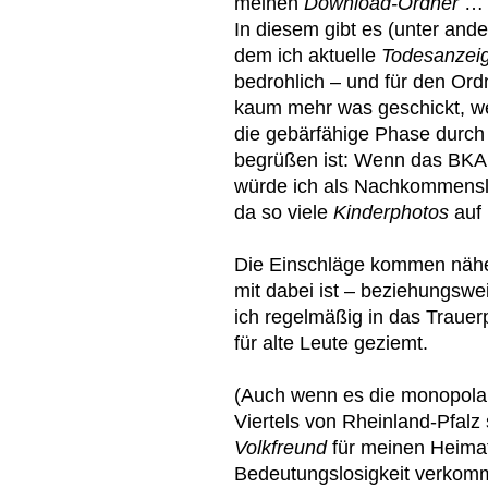
meinen
Download-Ordner
…
In diesem gibt es (unter ande
dem ich aktuelle
Todesanzei
bedrohlich – und für den Ord
kaum mehr was geschickt, we
die gebärfähige Phase durch 
begrüßen ist: Wenn das BKA 
würde ich als Nachkommensl
da so viele
Kinderphotos
auf 
Die Einschläge kommen näh
mit dabei ist – beziehungsw
ich regelmäßig in das Trauer
für alte Leute geziemt.
(Auch wenn es die monopolar
Viertels von Rheinland-Pfal
Volkfreund
für meinen Heimat
Bedeutungslosigkeit verkom