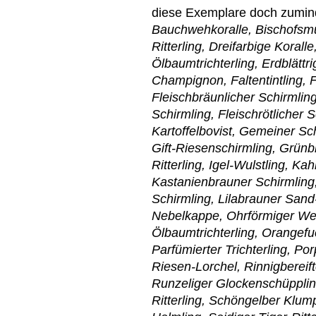
diese Exemplare doch zumind
Bauchwehkoralle, Bischofsm
Ritterling, Dreifarbige Korall
Ölbaumtrichterling, Erdblättr
Champignon, Faltentintling, Fa
Fleischbräunlicher Schirmling,
Schirmling, Fleischrötlicher 
Kartoffelbovist, Gemeiner Schw
Gift-Riesenschirmling, Grünb
Ritterling, Igel-Wulstling, K
Kastanienbrauner Schirmling, 
Schirmling, Lilabrauner Sand
Nebelkappe, Ohrförmiger Wei
Ölbaumtrichterling, Orangefu
Parfümierter Trichterling, Po
Riesen-Lorchel, Rinnigbereift
Runzeliger Glockenschüppling
Ritterling, Schöngelber Klum