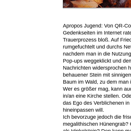
Apropos Jugend: Von QR-Code
Gedenkseiten im Internet rat
Trauerprozess bloß. Auf Frie
rumgefuchtelt und durchs Netz
nachdem man in die Nutzung 
Pop-ups weggeklickt und de
Nachrichten widersprochen ha
behauener Stein mit sinnigem
Baum im Wald, zu dem man in 
Wer es größer mag, kann auc
in/an eine Kirche stellen. Od
das Ego des Verblichenen in
hineinpassen will.
Ich bevorzuge jedoch die fri
megalithischen Hünengrab? 
als Hinkelstein? Den kann m