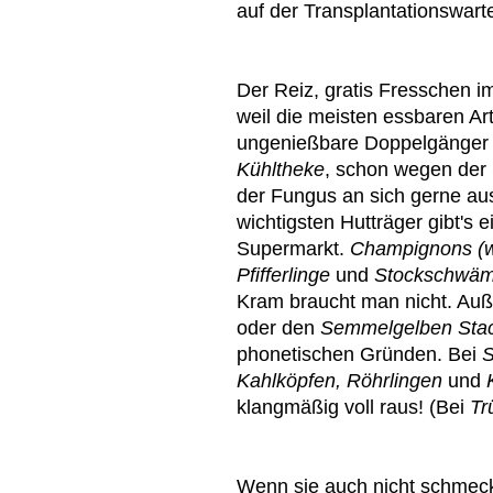
auf der Transplantationswart
Der Reiz, gratis Fresschen im
weil die meisten essbaren Ar
ungenießbare Doppelgänger h
Kühltheke
, schon wegen der 
der Fungus an sich gerne a
wichtigsten Hutträger gibt's e
Supermarkt.
Champignons (wei
Pfifferlinge
und
Stockschwä
Kram braucht man nicht. Auße
oder den
Semmelgelben Stac
phonetischen Gründen. Bei
S
Kahlköpfen, Röhrlingen
und
klangmäßig voll raus! (Bei
Tr
Wenn sie auch nicht schmeck