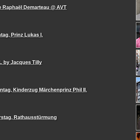
e Raphaël Demarteau @ AVT
ag, Prinz Lukas I.
 by Jacques Tilly
tag, Kinderzug Märchenprinz Phil II.
rstag, Rathausstürmung