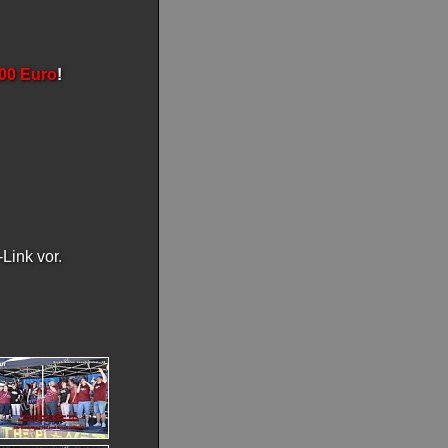
,00 Euro
!
Link vor.