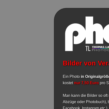
Bilder von Ver
Ein Photo
in Originalgrö
kostet
nur 7,50 Euro
pro S
Man kann die Bilder so oft
Abzüge oder Photobuch), b
Facebook, Instagram etc.).