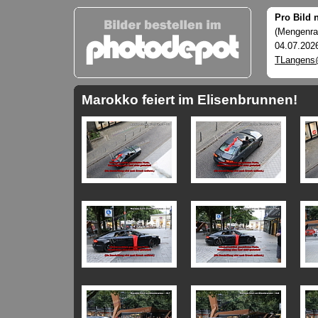
Pro Bild 
(Mengenrab
04.07.202
TLangens
Marokko feiert im Elisenbrunnen!