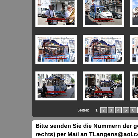
Seiten:
1
2
3
4
5
6
Bitte senden Sie die Nummern der
rechts) per Mail an TLangens@aol.