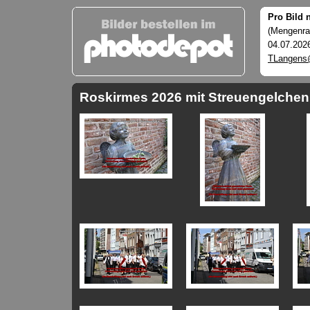
Pro Bild 
(Mengenrab
04.07.202
TLangens
Roskirmes 2026 mit Streuengelchen 