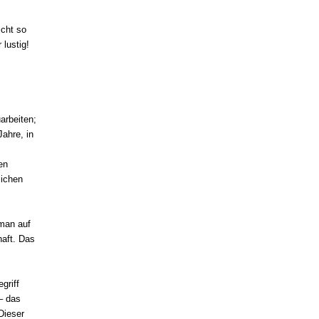
icht so
 lustig!
arbeiten;
Jahre, in
en
lichen
 man auf
haft. Das
griff
– das
 Dieser