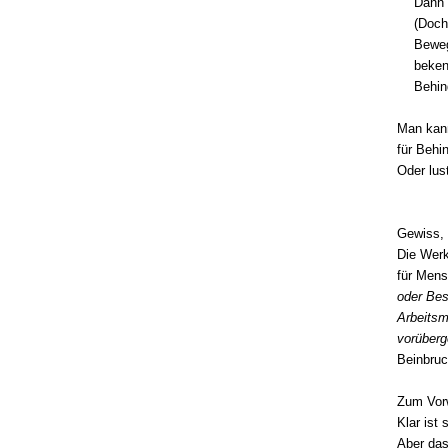
Dann 
(Doch
Bewe
beken
Behin
Man kan
für Behi
Oder lus
Gewiss, 
Die Werk
für Men
oder Be
Arbeitsm
vorüber
Beinbruc
Zum Vorw
Klar ist
Aber das