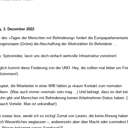
, 3. Dezember 2022
r des
»Tages der Menschen mit Behinderung«
fordert die Europaparlamentarie
angensiepen (Grüne) die Abschaffung der
Werkstätten für Behinderte
…
, Spitzenidee, lasst uns doch einfach wertvolle Infrastruktur zerstören!
glich kommt diese Forderung von der UNO. Hey, die sollten mal lieber um Fri
 kümmern!)
uptet, die Mitarbeiter in einer WfB hätten ja »kaum Kontakt zum normalen
eben«. (Was auch immer »normal« sein mag …) Und beklagt, dass es dort ke
ohn gibt und Menschen mit Behinderung keinen Arbeitnehmer-Status haben. 
 auch Vorteile: Man ist unkündbar!)
 sowas lese, werde ich so sickig! Zumal von Leuten, die keine Ahnung haben
ich Wesentliches weglassen –, andererseits aber über Macht oder zumindest 
n. Warum bekommt sowas Sendezeit?!