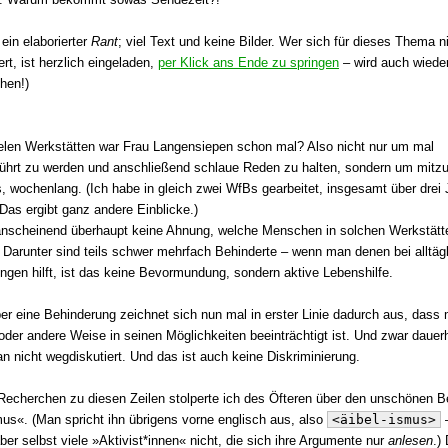
 ein elaborierter
Rant
; viel Text und keine Bilder. Wer sich für dieses Thema n
ert, ist herzlich eingeladen,
per Klick ans Ende zu springen
– wird auch wieder
hen!)
ielen Werkstätten war Frau Langensiepen schon mal? Also nicht nur um mal
ührt zu werden und anschließend schlaue Reden zu halten, sondern um mitzu
, wochenlang. (Ich habe in gleich zwei WfBs gearbeitet, insgesamt über drei 
 Das ergibt ganz andere Einblicke.)
anscheinend überhaupt keine Ahnung, welche Menschen in solchen Werkstätt
! Darunter sind teils schwer mehrfach Behinderte – wenn man denen bei alltäg
ungen hilft, ist das keine Bevormundung, sondern aktive Lebenshilfe.
ber eine Behinderung zeichnet sich nun mal in erster Linie dadurch aus, dass
 oder andere Weise in seinen Möglichkeiten beeinträchtigt ist. Und zwar dauer
an nicht wegdiskutiert. Und das ist auch keine Diskriminierung.
Recherchen zu diesen Zeilen stolperte ich des Öfteren über den unschönen Be
us«. (Man spricht ihn übrigens vorne englisch aus, also
<äibel-ismus>
ber selbst viele »Aktivist*innen« nicht, die sich ihre Argumente nur
anlesen
.)