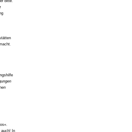
r bitte.
r
ng
stätten
 macht.
ngshilfe
igungen
inen
mos«.
 auch! In