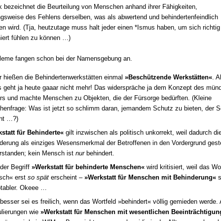
 bezeichnet die Beurteilung von Menschen anhand ihrer Fähigkeiten,
gsweise des Fehlens derselben, was als abwertend und behindertenfeindlich
n wird. (Tja, heutzutage muss halt jeder einen *Ismus haben, um sich richtig
niert fühlen zu können …)
bleme fangen schon bei der Namensgebung an.
r hießen die Behindertenwerkstätten einmal
»Beschützende Werkstätten«
. A
 geht ja heute gaaar nicht mehr! Das widerspräche ja dem Konzept des mün
rs und machte Menschen zu Objekten, die der Fürsorge bedürften. (Kleine
henfrage: Was ist jetzt so schlimm daran, jemandem Schutz zu bieten, der 
ht …?)
statt für Behinderte«
gilt inzwischen als politisch unkorrekt, weil dadurch di
derung als einziges Wesensmerkmal der Betroffenen in den Vordergrund gestel
rstanden; kein Mensch ist
nur
behindert.
der Begriff
»Werkstatt für behinderte Menschen«
wird kritisiert, weil das Wo
sch« erst
so spät
erscheint –
»Werkstatt für Menschen mit Behinderung«
s
tabler. Okeee …
besser sei es freilich, wenn das Wortfeld »behindert« völlig gemieden werde. 
lierungen wie
»Werkstatt für Menschen mit wesentlichen Beeinträchtigu