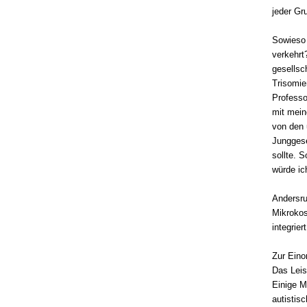
jeder Gr
Sowies
verkehrt
gesellsc
Trisomie
Professo
mit mein
von den 
Junggese
sollte. 
würde ic
Andersru
Mikrokosm
integriert
Zur Eino
Das Leis
Einige M
autistis