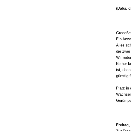
(Dafür, d
Groooßer
Ein Anwo
Alles sc
die zwei
Wir rede
Bisher k
ist, das
günstig 
Platz in
Wachsen,
Gerümpel
Freitag