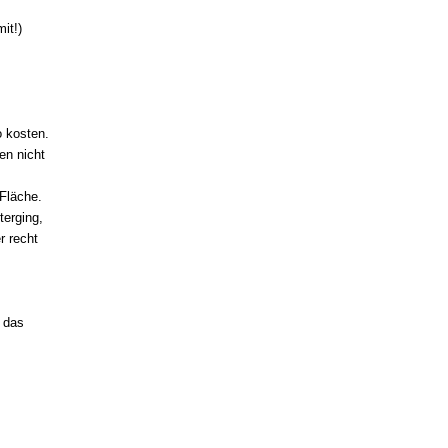
it!)
o kosten.
en nicht
 Fläche.
terging,
r recht
 das