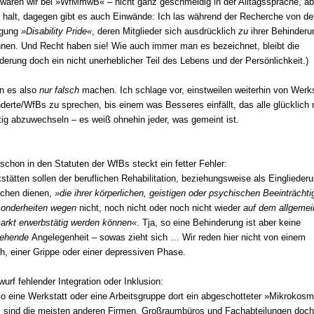
wären wir bei »WfMmwB« – nicht ganz geschmeidig in der Alltagssprache, abe
 halt, dagegen gibt es auch Einwände: Ich las während der Recherche von de
gung
»Disability Pride«
, deren Mitglieder sich ausdrücklich
zu
ihrer Behinderu
nen. Und Recht haben sie! Wie auch immer man es bezeichnet, bleibt die
derung doch ein nicht unerheblicher Teil des Lebens und der Persönlichkeit.)
n es also
nur falsch
machen. Ich schlage vor, einstweilen weiterhin von Werk
nderte/WfBs zu sprechen, bis einem was Besseres einfällt, das alle glücklich
tig abzuwechseln – es weiß ohnehin jeder, was gemeint ist.
schon in den Statuten der WfBs steckt ein fetter Fehler:
stätten sollen der beruflichen Rehabilitation, beziehungsweise als Eingliederu
schen dienen,
»die ihrer körperlichen, geistigen oder psychischen Beeinträcht
sonderheiten wegen
nicht, noch nicht oder noch nicht wieder
auf dem allgeme
arkt erwerbstätig werden können«
. Tja, so eine Behinderung ist aber keine
gehende
Angelegenheit – sowas zieht sich … Wir reden hier nicht von einem
h, einer Grippe oder einer depressiven Phase.
urf fehlender Integration oder Inklusion:
 so eine Werkstatt oder eine Arbeitsgruppe dort ein abgeschotteter »Mikrokos
 sind die meisten anderen Firmen, Großraumbüros und Fachabteilungen doch