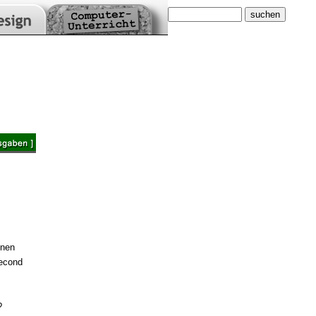
inen
Second
?