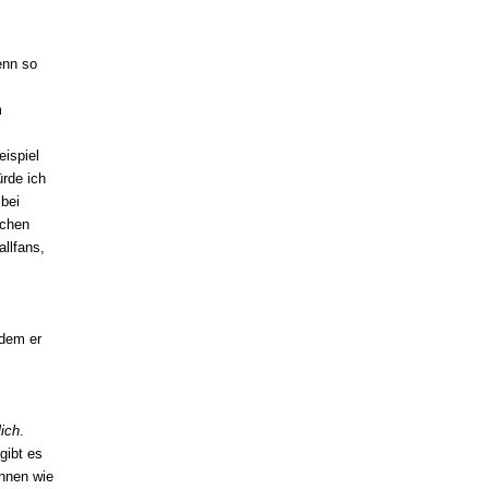
enn so
m
eispiel
rde ich
bei
achen
allfans,
 dem er
lich
.
gibt es
önnen wie