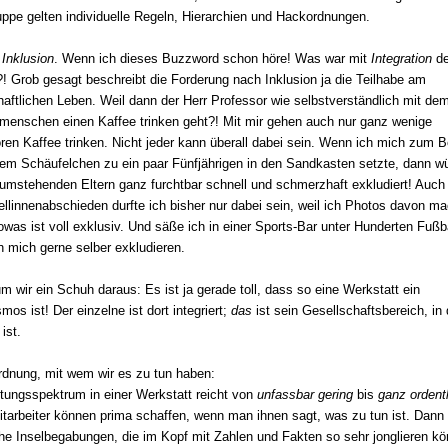
uppe gelten individuelle Regeln, Hierarchien und Hackordnungen.
o
Inklusion
. Wenn ich dieses Buzzword schon höre! Was war mit
Integration
d
?! Grob gesagt beschreibt die Forderung nach Inklusion ja die Teilhabe am
haftlichen Leben. Weil dann der Herr Professor wie selbstverständlich mit de
menschen einen Kaffee trinken geht?! Mit mir gehen auch nur ganz wenige
ren Kaffee trinken. Nicht jeder kann überall dabei sein. Wenn ich mich zum B
em Schäufelchen zu ein paar Fünfjährigen in den Sandkasten setzte, dann wü
umstehenden Eltern ganz furchtbar schnell und schmerzhaft exkludiert! Auch 
llinnenabschieden durfte ich bisher nur dabei sein, weil ich Photos davon m
Sowas ist voll exklusiv. Und säße ich in einer Sports-Bar unter Hunderten Fußb
h mich gerne selber exkludieren.
m wir ein Schuh daraus: Es ist ja gerade toll, dass so eine Werkstatt ein
os ist! Der einzelne ist dort integriert;
das
ist sein Gesellschaftsbereich, in
 ist.
rdnung, mit wem wir es zu tun haben:
tungsspektrum in einer Werkstatt reicht von
unfassbar gering
bis
ganz ordent
itarbeiter können prima schaffen, wenn man ihnen sagt, was zu tun ist. Dann 
che Inselbegabungen, die im Kopf mit Zahlen und Fakten so sehr jonglieren k