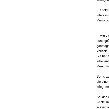
(Es folgt
interessi
Versproc
In wie v
durchgef
ganztags
Vollzeit.
Sie hat 
arbeiten
Verricht
Sorry, a
die eine
kriegt m
Bei den 
»Ableism
wissen a