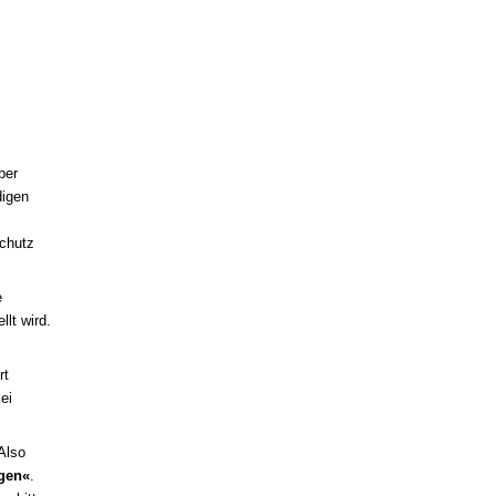
ber
digen
Schutz
e
lt wird.
rt
ei
Also
ngen«
.