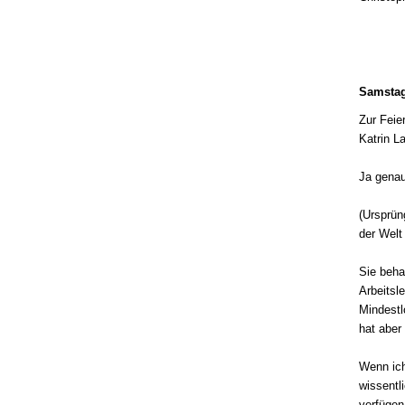
Samstag
Zur Feie
Katrin L
Ja genau
(Ursprün
der Welt
Sie beha
Arbeitsl
Mindestl
hat aber
Wenn ich
wissentl
verfüge