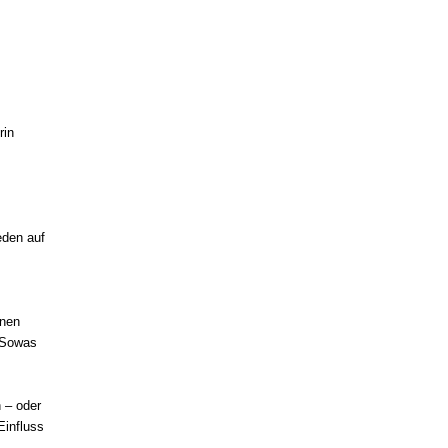
rin
eden auf
inen
(Sowas
 – oder
Einfluss