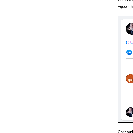
Zur Frag
»quer«
ha
Christop