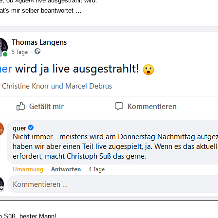
e, ob
»quer«
live ausgestrahlt wird:
t's mir selber beantwortet …
h Süß, bester Mann!