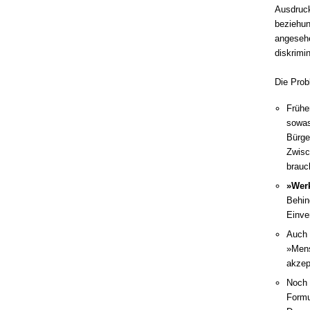
Ausdruck
beziehun
angesehe
diskrimi
Die Pro
Frühe
sowas
Bürge
Zwisc
brauc
»Werk
Behin
Einve
Auch 
»Men
akzep
Noch 
Formu