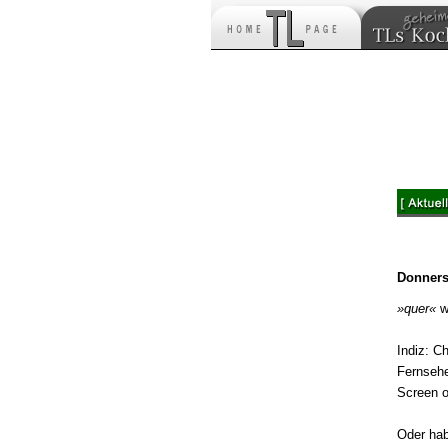
Donners
»quer«
wi
Indiz: C
Fernsehe
Screen o
Oder habe