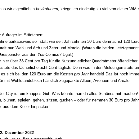
ass wir eigentlich ja
boykottieren
, kriege ich eindeutig zu viel von dieser WM m
 Aufreger im Städtchen:
hnerparkausweis soll statt wie seit Jahrzehnten 30 Euro demnächst 120 Eur
hreit nun Weh' und Ach und Zeter und Mordio! (Waren die beiden Letztgenannt
 Gespenster aus den
Yps
-Comics? Egal:)
n hier über 33 Cent pro Tag für die Nutzung etlicher Quadratmeter öffentlicher
ostete das lächerliche acht Cent täglich. Denn was in den Meldungen stets un
s es sich bei den 120 Euro um die Kosten
pro Jahr
handelt! Das ist noch imme
für mit Wohlstandsblech hässlich zugeparkte Alleen, Avenuen und Areale.
 der City ist ein knappes Gut. Was könnte man da alles Schönes mit machen!
 blühen, spielen, gehen, sitzen, gucken – oder für nëmmen 30 Euro pro Jahr
 aus dem Keller hinpacken!
, 2. Dezember 2022