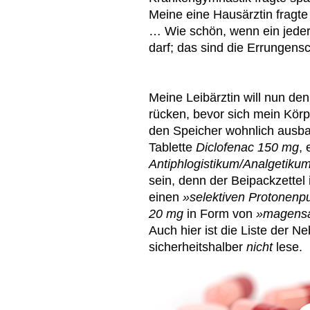
Meine eine Hausärztin fragt
… Wie schön, wenn ein jeder
darf; das sind die Errungensc
Meine Leibärztin will nun d
rücken, bevor sich mein Körp
den Speicher wohnlich ausbau
Tablette
Diclofenac 150 mg
, 
Antiphlogistikum/Analgetiku
sein, denn der Beipackzettel 
einen
»selektiven Protone
20 mg
in Form von
»magensa
Auch hier ist die Liste der N
sicherheitshalber
nicht
lese.