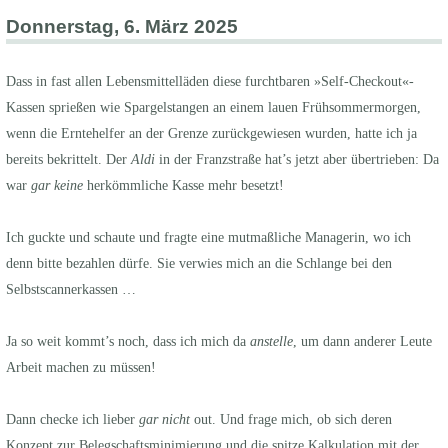
Donnerstag, 6. März 2025
Dass in fast allen Lebensmittelläden diese furchtbaren »Self-Checkout«-
Kassen sprießen wie Spargelstangen an einem lauen Frühsommermorgen,
wenn die Erntehelfer an der Grenze zurückgewiesen wurden, hatte ich ja
bereits bekrittelt. Der
Aldi
in der Franzstraße hat’s jetzt aber übertrieben: Da
war
gar keine
herkömmliche Kasse mehr besetzt!
Ich guckte und schaute und fragte eine mutmaßliche Managerin, wo ich
denn bitte bezahlen dürfe. Sie verwies mich an die Schlange bei den
Selbstscannerkassen …
Ja so weit kommt’s noch, dass ich mich da
anstelle
, um dann anderer Leute
Arbeit machen zu müssen!
Dann checke ich lieber
gar nicht
out. Und frage mich, ob sich deren
Konzept zur Belegschaftsminimierung und die spitze Kalkulation mit der