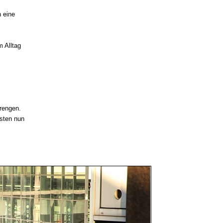
h eine
 Alltag
rengen.
asten nun