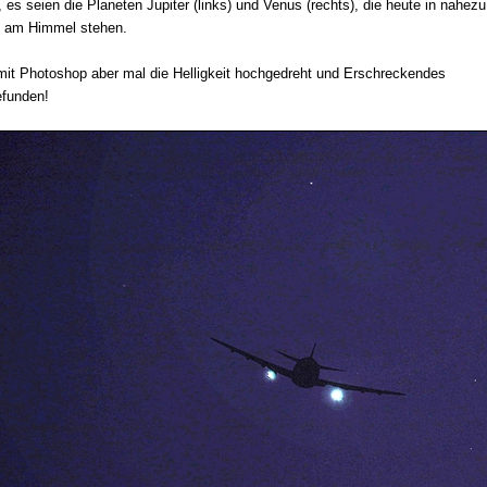
, es seien die Planeten Jupiter (links) und Venus (rechts), die heute in nahezu
g am Himmel stehen.
mit Photoshop aber mal die Helligkeit hochgedreht und Erschreckendes
efunden!