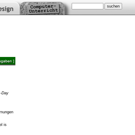
-Day
mmungen
l is