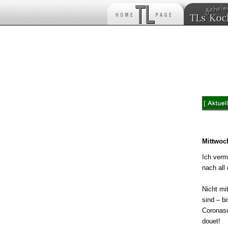
Mittwoc
Ich verm
nach all
Nicht mi
sind – b
Coronasc
douet!