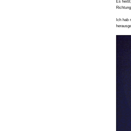
Es heißt
Richtun
Ich hab 
herausg