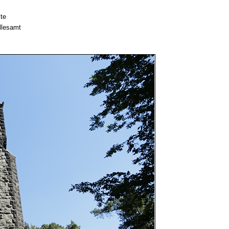
te
llesamt