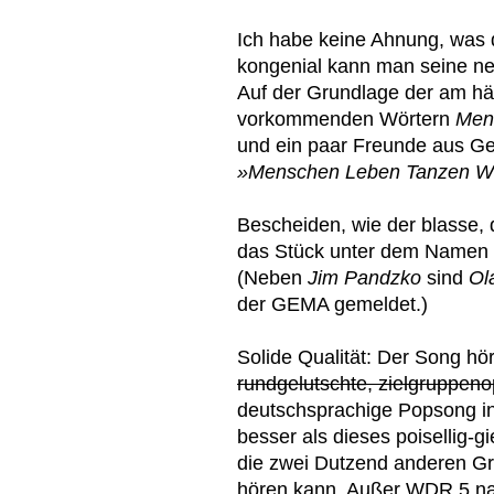
Ich habe keine Ahnung, was 
kongenial kann man seine n
Auf der Grundlage der am häu
vorkommenden Wörtern
Men
und ein paar Freunde aus Ge
»Menschen Leben Tanzen W
Bescheiden, wie der blasse, d
das Stück unter dem Namen
(Neben
Jim Pandzko
sind
Ol
der GEMA gemeldet.)
Solide Qualität: Der Song hö
rundgelutschte, zielgruppen
deutschsprachige Popsong in 
besser als dieses poisellig-
die zwei Dutzend anderen G
hören kann. Außer WDR 5 nat