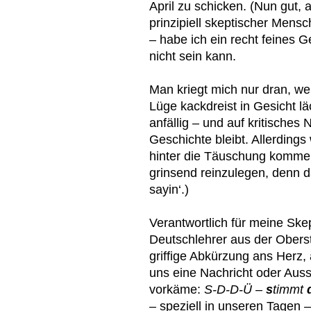
April zu schicken. (Nun gut,
prinzipiell skeptischer Mensc
– habe ich ein recht feines 
nicht sein kann.
Man kriegt mich nur dran, w
Lüge kackdreist in Gesicht läc
anfällig – und auf kritisches
Geschichte bleibt. Allerding
hinter die Täuschung komme!
grinsend reinzulegen, denn d
sayin‘.)
Verantwortlich für meine Sk
Deutschlehrer aus der Obers
griffige Abkürzung ans Herz,
uns eine Nachricht oder Aus
vorkäme:
S-D-D-Ü –
s
timmt
– speziell in unseren Tagen –