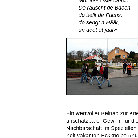
Mur aas Usterdaach
,
Do rauscht de Baach,
do bellt de Fuchs,
do sengt n Häär,
un deet et jäär«
Ein wertvoller Beitrag zur Kn
unschätzbarer Gewinn für di
Nachbarschaft im Speziellen i
Zeit vakanten Eckkneipe »Zu