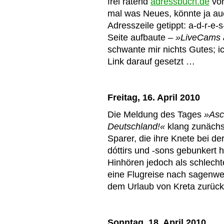
frei ratend
adressbuch.de
vor
mal was Neues, könnte ja auc
Adresszeile getippt: a-d-r-e-s
Seite aufbaute –
»LiveCams 
schwante mir nichts Gutes; ic
Link darauf gesetzt …
Freitag, 16. April 2010
Die Meldung des Tages
»Asc
Deutschland!«
klang zunächst
Sparer, die ihre Knete bei de
dóttirs und -sons gebunkert 
Hinhören jedoch als schlechte
eine Flugreise nach sagenwer
dem Urlaub von Kreta zurüc
Sonntag, 18. April 2010