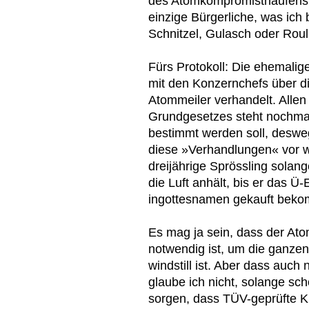
des Atomkompromisthaufens, 
einzige Bürgerliche, was ich 
Schnitzel, Gulasch oder Roul
Fürs Protokoll: Die ehemalig
mit den Konzernchefs über d
Atommeiler verhandelt. Allen 
Grundgesetzes steht nochmal
bestimmt werden soll, desweg
diese »Verhandlungen« vor 
dreijährige Sprössling solan
die Luft anhält, bis er das Ü
ingottesnamen gekauft beko
Es mag ja sein, dass der At
notwendig ist, um die ganze
windstill ist. Aber dass auch
glaube ich nicht, solange s
sorgen, dass TÜV-geprüfte K