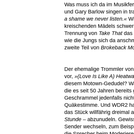
Was muss ich da im Musikfe
und Gary Barlow singen in tr
a shame we never listen.«
Wi
kreischenden Mädels schwer
Trennung von
Take That
das
wie die Jungs sich da ansch
zweite Teil von
Brokeback M
Der ehemalige Trommler von 
vor,
»(Love Is Like A) Heatw
diesem Motown-Gedudel? War
die es seit 50 Jahren bereit
Geschrammel jedenfalls nich
Quäkestimme. Und WDR2 hat na
das Stück willfährig dreimal 
Stunde
– abzunudeln. Gewiss,
Sender wechseln, zum Beispi
die Sprecher beim Moderieren