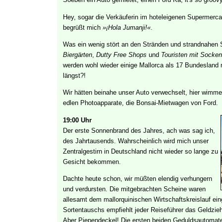
Hey, sogar die Verkäuferin im hoteleigenen Supermerca
begrüßt mich
»¡Hola Jumanji!«
.
Was ein wenig stört an den Stränden und strandnahen S
Biergärten
,
Dutty Free Shops
und
Touristen mit Socken
werden wohl wieder einige Mallorca als 17 Bundesland r
längst?!
Wir hätten beinahe unser Auto verwechselt, hier wimmelt
edlen Photoapparate, die Bonsai-Mietwagen von Ford.
19:00 Uhr
Der erste Sonnenbrand des Jahres, ach was sag ich,
des Jahrtausends. Wahrscheinlich wird mich unser
Zentralgestirn in Deutschland nicht wieder so lange zu
Gesicht bekommen.
Dachte heute schon, wir müßten elendig verhungern
und verdursten. Die mitgebrachten Scheine waren
allesamt dem mallorquinischen Wirtschaftskreislauf ein
Sortentauschs empfiehlt jeder Reiseführer das Geldzie
Aber Piependeckel! Die ersten beiden Geduldsautoma