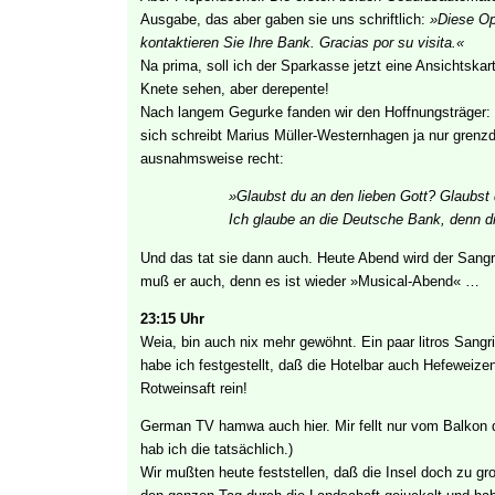
Ausgabe, das aber gaben sie uns schriftlich:
»Diese Ope
kontaktieren Sie Ihre Bank. Gracias por su visita.«
Na prima, soll ich der Sparkasse jetzt eine Ansichtskar
Knete sehen, aber derepente!
Nach langem Gegurke fanden wir den Hoffnungsträger: E
sich schreibt Marius Müller-Westernhagen ja nur grenzde
ausnahmsweise recht:
»Glaubst du an den lieben Gott? Glaubst
Ich glaube an die Deutsche Bank, denn die
Und das tat sie dann auch. Heute Abend wird der Sang
muß er auch, denn es ist wieder »Musical-Abend« …
23:15 Uhr
Weia, bin auch nix mehr gewöhnt. Ein paar litros Sangr
habe ich festgestellt, daß die Hotelbar auch Hefeweizen
Rotweinsaft rein!
German TV hamwa auch hier. Mir fellt nur vom Balkon 
hab ich die tatsächlich.)
Wir mußten heute feststellen, daß die Insel doch zu gro