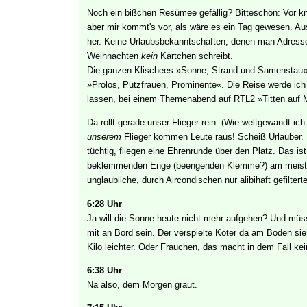
Noch ein bißchen Resümee gefällig? Bitteschön: Vor k
aber mir kommt's vor, als wäre es ein Tag gewesen. Aus
her. Keine Urlaubsbekanntschaften, denen man Adress
Weihnachten
kein
Kärtchen schreibt.
Die ganzen Klischees »Sonne, Strand und Samenstau« tr
»Prolos, Putzfrauen, Prominente«. Die Reise werde i
lassen, bei einem Themenabend auf RTL2 »Titten auf M
Da rollt gerade unser Flieger rein. (Wie weltgewandt ic
unserem
Flieger kommen Leute raus! Scheiß Urlauber. I
tüchtig, fliegen eine Ehrenrunde über den Platz. Das i
beklemmenden Enge (beengenden Klemme?) am meiste
unglaubliche, durch Aircondischen nur alibihaft gefiltert
6:28 Uhr
Ja will die Sonne heute nicht mehr aufgehen? Und mü
mit an Bord sein. Der verspielte Köter da am Boden sie
Kilo leichter. Oder Frauchen, das macht in dem Fall ke
6:38 Uhr
Na also, dem Morgen graut.