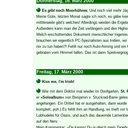
Donnerstag, 16. März 2000
Es
gibt
noch Moorhühner.
Und noch viel mehr Jäg
Meine Güte, letzten Monat sagte ich noch, es gäbe kei
mittlerweile gibt's welches! Allerdings werden die Erg
Außerdem kann man die Zeit verlängern und den Highs
Welch erschütterndes Dokument menschlicher Ingenieu
brauchen wir eigentlich PC-Spezialisten aus Indien, w
nix zu tun haben?! Fehlt nur noch Auto-Aiming und ein 
gebraten vom Himmel fallen. Das ist dann Spielvergnüg
Freitag, 17. März 2000
Kiss me, I'm Irish!
War mit dem Doktor mal wieder im Doofgarten,
St. 
er
»Soloalbum«
von Benjamin v. Stuckrad-Barre gele
angefangen. Ein Drittel hat er ausgehalten, dann wurde
komplett, puh.) Es fehlt ihm an Handlung, es trieft vor l
Lobhudelei für Oasis, und auch das dauernde Lamentier
auf den Nerv.
Mein Kommentar:
»Da kannst Du ja gleich mein Tageb