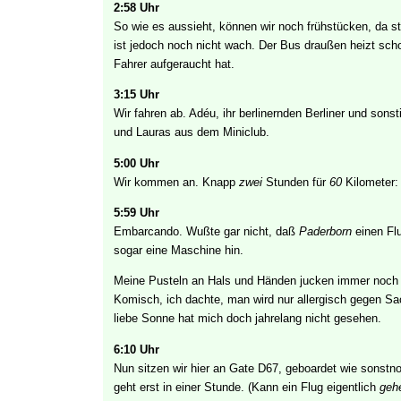
2:58 Uhr
So wie es aussieht, können wir noch frühstücken, da s
ist jedoch noch nicht wach. Der Bus draußen heizt scho
Fahrer aufgeraucht hat.
3:15 Uhr
Wir fahren ab. Adéu, ihr berlinernden Berliner und sons
und Lauras aus dem Miniclub.
5:00 Uhr
Wir kommen an. Knapp
zwei
Stunden für
60
Kilometer:
5:59 Uhr
Embarcando. Wußte gar nicht, daß
Paderborn
einen Flu
sogar eine Maschine hin.
Meine Pusteln an Hals und Händen jucken immer noch s
Komisch, ich dachte, man wird nur allergisch gegen Sa
liebe Sonne hat mich doch jahrelang nicht gesehen.
6:10 Uhr
Nun sitzen wir hier an Gate D67, geboardet wie sonstn
geht erst in einer Stunde. (Kann ein Flug eigentlich
geh