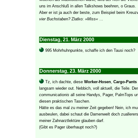
uns im Anschluß in allen Talkshows beehren, o Graus.
Aber er ist ja auch der beste, zum Beispiel beim Kreuz
vier Buchstaben?
Zlatko:
»Miss«
…
Dienstag, 21. März 2000
995 Mohrhuhnpunkte, schaffe ich den Tausi noch?
Donnerstag, 23. März 2000
Tz, ich dachte, diese
Worker-Hosen
,
Cargo-Pants
langsam wieder out. Nebbich, voll aktuell, die Teile. 
communicationis
all seine Handys, Pager, PalmTops un
diesen praktischen Taschen.
Hätte es das mal zu meiner Zeit gegeben! Nein, ich m
ausbeulen, dabei schaut die Damenwelt doch zuallerer
meiner Zahnarztlektüre glauben darf.
(Gibt es Pager überhaupt noch?)