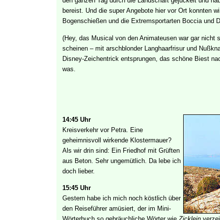
den ganzen Tag durch die Landschaft gejuckelt und hab
bereist. Und die super Angebote hier vor Ort konnten wi
Bogenschießen und die Extremsportarten Boccia und D
(Hey, das Musical von den Animateusen war gar nicht s
scheinen – mit arschblonder Langhaarfrisur und Nußkn
Disney-Zeichentrick entsprungen, das schöne Biest na
was.
14:45 Uhr
Kreisverkehr vor Petra. Eine
geheimnisvoll wirkende Klostermauer?
Als wir drin sind: Ein Friedhof mit Grüften
aus Beton. Sehr ungemütlich. Da lebe ich
doch lieber.
15:45 Uhr
Gestern habe ich mich noch köstlich über
den Reiseführer amüsiert, der im Mini-
Wörterbuch so gebräuchliche Wörter wie
Zicklein
verzei