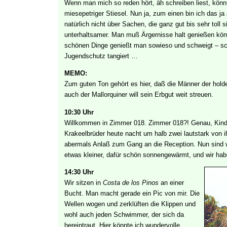
Wenn man mich so reden hört, äh schreiben liest, könnt
miesepetriger Stiesel. Nun ja, zum einen bin ich das j
natürlich nicht über Sachen, die ganz gut bis sehr toll 
unterhaltsamer. Man muß Ärgernisse halt genießen könn
schönen Dinge genießt man sowieso und schweigt – schl
Jugendschutz tangiert …
MEMO:
Zum guten Ton gehört es hier, daß die Männer der holden
auch der Mallorquiner will sein Erbgut weit streuen.
10:30 Uhr
Willkommen in Zimmer 018. Zimmer 018?! Genau, Kinde
Krakeelbrüder heute nacht um halb zwei lautstark von i
abermals Anlaß zum Gang an die Reception. Nun sind w
etwas kleiner, dafür schön sonnengewärmt, und wir hab
14:30 Uhr
Wir sitzen in
Costa de los Pinos
an einer
Bucht. Man macht gerade ein Pic von mir. Die
Wellen wogen und zerklüften die Klippen und
wohl auch jeden Schwimmer, der sich da
hereintraut. Hier könnte ich wundervolle