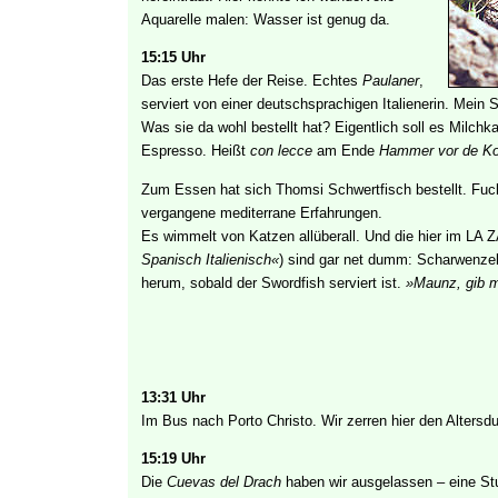
Aquarelle malen: Wasser ist genug da.
15:15 Uhr
Das erste Hefe der Reise. Echtes
Paulaner
,
serviert von einer deutschsprachigen Italienerin. Mein 
Was sie da wohl bestellt hat? Eigentlich soll es Milchk
Espresso. Heißt
con lecce
am Ende
Hammer vor de K
Zum Essen hat sich Thomsi Schwertfisch bestellt. Fu
vergangene mediterrane Erfahrungen.
Es wimmelt von Katzen allüberall. Und die hier im LA
Spanisch Italienisch«
) sind gar net dumm: Scharwenze
herum, sobald der Swordfish serviert ist.
»Maunz, gib m
13:31 Uhr
Im Bus nach Porto Christo. Wir zerren hier den Altersdu
15:19 Uhr
Die
Cuevas del Drach
haben wir ausgelassen – eine Stu