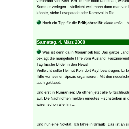
verdammt viel Bein. Brrr. Immer noch rätselhaft, warum
Sommer verlegen – vielleicht weil mann dann man vor l
könnte, siehe Loveparade oder Karneval in Rio.
Noch ein Tipp für die
Frühjahrsdiät
:
diario trollo
– hi
Samstag, 4. März 2000
Was ist denn da in
Mosambik
los: Das ganze Land 
beklagt die mangelnde Hilfe vom Ausland. Faszinierend
Tag frische Bilder in den News!
Vielleicht sollte Helmut Kohl dort Asyl beantragen. Er 
Hilfe von seinen Spezis organisieren. Mit den neuerlich
auch geklappt.
Und erst in
Rumänien
: Da öffnen jetzt alle Giftschleude
auf. Die Nachrichten melden erneutes Fischsterben in d
wären schon alle hin …
Und nun eine Novität: Ich fahre in
Urlaub
. Das ist an s