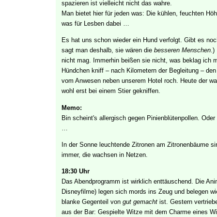
spazieren ist vielleicht nicht das wahre.
Man bietet hier für jeden was: Die kühlen, feuchten Höh
was für Lesben dabei …
Es hat uns schon wieder ein Hund verfolgt. Gibt es no
sagt man deshalb, sie wären die
besseren Menschen
.)
nicht mag. Immerhin beißen sie nicht, was beklag ich m
Hündchen kniff – nach Kilometern der Begleitung – de
vom Anwesen neben unserem Hotel roch. Heute der war b
wohl erst bei einem Stier gekniffen.
Memo:
Bin scheint's allergisch gegen Pinienblütenpollen. Oder a
…
In der Sonne leuchtende Zitronen am Zitronenbäume sin
immer, die wachsen in Netzen.
18:30 Uhr
Das Abendprogramm ist wirklich enttäuschend. Die Anim
Disneyfilme) legen sich mords ins Zeug und belegen w
blanke Gegenteil von
gut gemacht
ist. Gestern vertrie
aus der Bar: Gespielte Witze mit dem Charme eines W