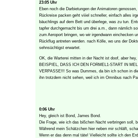
23:05 Uhr
Eben noch die Darbietungen der Animatoren genossen, mi
Rückreise packen geht viiiel schneller, einfach alles ir
bäuchlings auf dem Bett und überlege, was zu tun. En
tapfer durchgemacht bis um drei a.m., dann nämlich so
zum Aeroport bringen, wo wir irgendwann einchecken 
Rückflug antreten werden. nach Kölle, wo uns der Dokto
sehnsüchtigst erwartet.
OK, die Warterei mitten in der Nacht ist doof, aber he
BEISPIEL, DASS ICH DEN FORMEL1-START IN ME
VERPASSE!!! So was Dummes, da bin ich schon in die
ihn trotzdem nicht sehen, weil ich im Omnibus nach Pa
0:06 Uhr
Hey, gleich ist Bond, James Bond.
Die Frage, wie ich das bißchen Nacht verbringen soll, b
Während mein Schätzchen hier neben mir schläft, scha
Wenn er das denn mal täte! Vielleicht sollte ich den Er