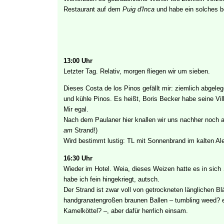
Restaurant auf dem
Puig d'Inca
und habe ein solches be
13:00 Uhr
Letzter Tag. Relativ, morgen fliegen wir um sieben.
Dieses Costa de los Pinos
gefällt mir: ziemlich abgele
und kühle Pinos. Es heißt, Boris Becker habe seine Vil
Mir egal.
Nach dem Paulaner hier knallen wir uns nachher noch a
am
Strand!)
Wird bestimmt lustig: TL mit Sonnenbrand im kalten Al
16:30 Uhr
Wieder im Hotel. Weia, dieses Weizen hatte es in sic
habe ich fein hingekriegt, autsch.
Der Strand ist zwar voll von getrockneten länglichen B
handgranatengroßen braunen Ballen – tumbling weed? 
Kamelköttel? –, aber dafür herrlich einsam.