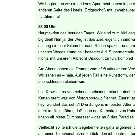
Wir fragten, ob wir ein anderes Apartment haben könnten
anderen Seite des Hotels, Erdgeschoß mit unverbaubar
… Dilemma!
23:00 Uhr
Hauptaktion des heutigen Tages: Wir sind zum Aldi ge
big deal! Nun ja, der Weg ist das Ziel, eigentlich sind w
entlang ein paar Kilometer nach Süden spaziert und a
unseres Weges stand halt besagter Aldi Supermercado.
nichts mit unserem Albrecht Discount zu tun, komplett
Am Abend haben die Teamer vom
club alltoura
ihre Ver
Wir sahen es – naja. Auf jeden Fall eine Kunstform, de
unerschlossen bleiben wird.
Los Krawalleros von nebenan scheinen mitunter doch re
Kutten steht was von
Motorsportclub Hennef.
Zuerst las
hey, wundert das sehr?! Drei Jungens im besten Alter 
steht im Reiseführer, daß es in der Kathedrale von Pal
knapp elf Meter Durchmesser – das muß das Paradies 
Vielleicht sollte ich die Gegebenheiten ganz allgemein 
auf einen Telephonatfetzen zurück, den ich heute mit