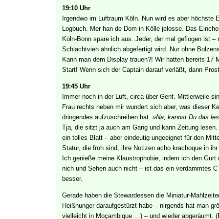
19:10 Uhr
Irgendwo im Luftraum Köln. Nun wird es aber höchste E
Logbuch. Mer han de Dom in Kölle jelosse. Das Einch
Köln-Bonn spare ich aus. Jeder, der mal geflogen ist – 
Schlachtvieh ähnlich abgefertigt wird. Nur ohne Bolzen
Kann man dem Display trauen?! Wir hatten bereits 17 
Start! Wenn sich der Captain darauf verläßt, dann Pros
19:45 Uhr
Immer noch in der Luft, circa über Genf. Mittlerweile s
Frau rechts neben mir wundert sich aber, was dieser Ke
dringendes aufzuschreiben hat.
»Na, kannst Du das les
Tja, die sitzt ja auch am Gang und kann Zeitung lesen.
ein tolles Blatt – aber eindeutig ungeeignet für den Mit
Statur, die froh sind, ihre Notizen acho krachoque in i
Ich genieße meine Klaustrophobie, indem ich den Gurt
nich und Sehen auch nicht – ist das ein verdammtes CT
besser.
Gerade haben die Stewardessen die Miniatur-Mahlzeite
Heißhunger daraufgestürzt habe – nirgends hat man größ
vielleicht in Moçambique …) – und wieder abgeräumt. (E