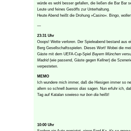
würde es wohl besser gefallen, die ließen die Bar Bar s
Leute und feines Gesöffs zur Unterhaltung.
Heute Abend heißt die Drohung »Casino«. Bingo, wollen
—
23:31 Uhr
Ooops! Wette verloren. Der Spieleabend bestand aus 
Berg Gesellschaftsspielen. Dieses Wort! Wobei die me
Gäste mit dem UEFA-Cup-Spiel
Bayern München
vers
Madrid
(wie passend, Gäste gegen Kellner) die Szeneri
verpesteten.
MEMO
Ich wundere mich immer, daß die Hiesigen immer so ne
allem so schnell
buenos dias
sagen. Nun erfuhr ich, d
Tag auf Katalan sowieso nur
bon dia
heißt!
10:00 Uhr
Soeben ein Auto gemietet, einen Ford Ka, it's so groovy