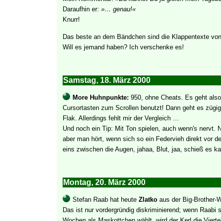
Daraufhin er:
»… genau!«
Knurr!
Das beste an dem Bändchen sind die Klappentexte von
Will es jemand haben? Ich verschenke es!
Samstag, 18. März 2000
More Huhnpunkte:
950, ohne Cheats. Es geht also
Cursortasten zum Scrollen benutzt! Dann geht es zügig h
Flak. Allerdings fehlt mir der Vergleich …
Und noch ein Tip: Mit Ton spielen, auch wenn's nervt. N
aber man hört, wenn sich so ein Federvieh direkt vor der
eins zwischen die Augen, jahaa, Blut, jaa, schieß es ka
Montag, 20. März 2000
Stefan Raab hat heute
Zlatko
aus der Big-Brother-
Das ist nur vordergründig diskriminierend; wenn Raabi s
Wochen als Maskottchen wählt, wird der Kerl die Viertel