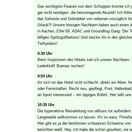
Das wichtigste Feature von dem Schuppen konnte ich ge
gar nicht würdigen: die hervorragende Akustik! Ich fühl
das Gehuste und Gebrabbel von nebenan vorzüglich hö
Urlaub?! Unsere hiesigen Nachbarn haben auch einen 
in Aachen,
Eifel 69
,
ADAC
und
Groundhog Gang
. Der T
billigen Spritzgußbetons! Und stecke ihn in den gleich
Tiefspülers!
9:30 Uhr
Beim Inspizieren des Hotels sah ich unsere Nachbarn: 
Lederkluft! Buenas noches!
9:54 Uhr
An sich ist das Hotel nicht schlecht: direkt am Meer, f
oder Fernstraßen. Recht neu, gepflegt, Pool, Hallenb
an Sport interessiert – ein üppiges Büfett. Hier laßt un
10:30 Uhr
Die hyperaktive Reiseleitung von
alltours
tut außerdem e
Langeweile aufkommen zu lassen. It's so easy. Fitneßan
Hier gibt es ja die berühmten schwarzen Schweine von M
berichten weiß. Hey, ich habe die schon gesehen, sie