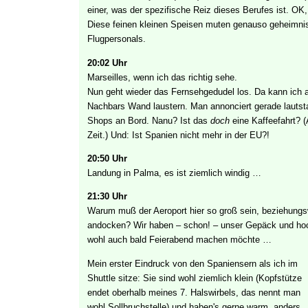
einer, was der spezifische Reiz dieses Berufes ist. O
Diese feinen kleinen Speisen muten genauso geheimnis
Flugpersonals.
20:02 Uhr
Marseilles, wenn ich das richtig sehe.
Nun geht wieder das Fernsehgedudel los. Da kann ich 
Nachbars Wand laustern. Man annonciert gerade lautst
Shops an Bord. Nanu? Ist das
doch
eine Kaffeefahrt? (
Zeit.) Und: Ist Spanien nicht mehr in der EU?!
20:50 Uhr
Landung in Palma, es ist ziemlich windig …
21:30 Uhr
Warum muß der Aeroport hier so groß sein, beziehungs
andocken? Wir haben – schon! – unser Gepäck und ho
wohl auch bald Feierabend machen möchte …
Mein erster Eindruck von den Spaniensern als ich im
Shuttle sitze: Sie sind wohl ziemlich klein (Kopfstütze
endet oberhalb meines 7. Halswirbels, das nennt man
wohl Sollbruchstelle) und haben's gerne warm, anders