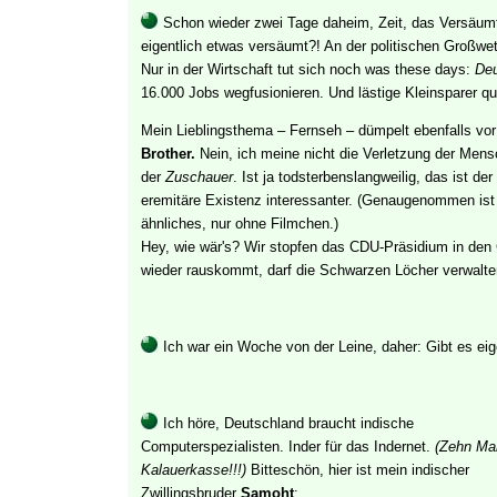
Schon wieder zwei Tage daheim, Zeit, das Versäumt
eigentlich etwas versäumt?! An der politischen Großwe
Nur in der Wirtschaft tut sich noch was these days:
De
16.000 Jobs wegfusionieren. Und lästige Kleinsparer qu
Mein Lieblingsthema – Fernseh – dümpelt ebenfalls vor
Brother.
Nein, ich meine nicht die Verletzung der Men
der
Zuschauer
. Ist ja todsterbenslangweilig, das ist de
eremitäre Existenz interessanter. (Genaugenommen ist
ähnliches, nur ohne Filmchen.)
Hey, wie wär's? Wir stopfen das CDU-Präsidium in den 
wieder rauskommt, darf die Schwarzen Löcher verwalte
Ich war ein Woche von der Leine, daher: Gibt es ei
Ich höre, Deutschland braucht indische
Computerspezialisten. Inder für das Indernet.
(Zehn Mar
Kalauerkasse!!!)
Bitteschön, hier ist mein indischer
Zwillingsbruder
Samoht
: