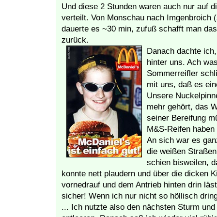
Und diese 2 Stunden waren auch nur auf di
verteilt. Von Monschau nach Imgenbroich 
dauerte es ~30 min, zufuß schafft man das 
zurück.
Danach dachte ich
hinter uns. Ach was
Sommerreifler schl
mit uns, daß es ei
Unsere Nuckelpinne 
mehr gehört, das W
seiner Bereifung m
M&S-Reifen haben s
An sich war es gan
die weißen Straße
schien bisweilen, 
konnte nett plaudern und über die dicken K
vornedrauf und dem Antrieb hinten drin läs
sicher! Wenn ich nur nicht so höllisch drin
... Ich nutzte also den nächsten Sturm un