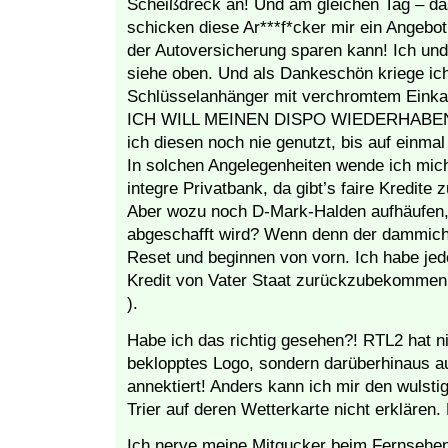
Scheißdreck an! Und am gleichen Tag – das
schicken diese Ar***f*cker mir ein Angebo
der Autoversicherung sparen kann! Ich u
siehe oben. Und als Dankeschön kriege ic
Schlüsselanhänger mit verchromtem Einka
ICH WILL MEINEN DISPO WIEDERHABEN! 
ich diesen noch nie genutzt, bis auf einmal
In solchen Angelegenheiten wende ich mich
integre Privatbank, da gibt’s faire Kredite
Aber wozu noch D-Mark-Halden aufhäufen,
abgeschafft wird? Wenn denn der dammiche
Reset und beginnen von vorn. Ich habe jed
Kredit von Vater Staat zurückzubekommen 
).
Habe ich das richtig gesehen?! RTL2 hat ni
beklopptes Logo, sondern darüberhinaus 
annektiert! Anders kann ich mir den wulsti
Trier auf deren Wetterkarte nicht erklären.
Ich nerve meine Mitgucker beim Fernsehen