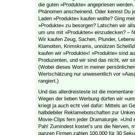
die guten »Produkte« angepriesen werden. 
Phänomen anscheinend. Oder kennst Du je
Laden »Produkte« kaufen wollte? Ging me
»Produkte« zu besorgen? Latschen wir all
um uns mit »Produkten« einzudecken? – Nei
Wir kaufen Zeug, Sachen, Plunder, Lebensm
Klamotten, Krimskrams, unnützen Scheißdre
kaufen wir »Produkte«! »Produkte« sind au
Produzenten, und wir sind das nicht, wir s
(Wobei dieses Wort in meiner persönlichen
Wertschätzung nur unwesentlich vor »Aasg
rangiert.)
Und das allerdreisteste ist die momentan
Wegen der lieben Werbung dürfen wir »um
kriegt ja auch echt viel dafür: Mittels an 
halbdebiler Reklamebotschaften zur Unkenn
Movie-Clips fern jeder Dramaturgie. »Und e
Pah! Zumindest kostet’s uns die Nerven, mi
ganzen Firmen zahlen 100.000 für 30 Sekun