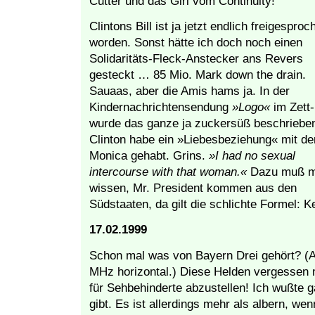
Cutter und das Girl vom Continuity!
Clintons Bill ist ja jetzt endlich freigesproc
worden. Sonst hätte ich doch noch einen
Solidaritäts-Fleck-Anstecker ans Revers
gesteckt … 85 Mio. Mark down the drain.
Sauaas, aber die Amis hams ja. In der
Kindernachrichtensendung
»Logo«
im Zett-
wurde das ganze ja zuckersüß beschriebe
Clinton habe ein »Liebesbeziehung« mit de
Monica gehabt. Grins.
»I had no sexual
intercourse with that woman.«
Dazu muß 
wissen, Mr. President kommen aus den
Südstaaten, da gilt die schlichte Formel: K
17.02.1999
Schon mal was von Bayern Drei gehört? (A
MHz horizontal.) Diese Helden vergessen 
für Sehbehinderte abzustellen! Ich wußte g
gibt. Es ist allerdings mehr als albern, we