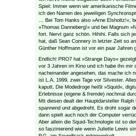
Spiel: Immer wenn wir amerikanische Filme
ich den Namen des jeweiligen Synchronspr
… Bei Tom Hanks also »Arne Elsholtz!«, 
»Thomas Danneberg!« und bei Magnum »No
fort. Nervt ganz schön. Hihihi. Falls sich
hat, daß Sean Connery in letzter Zeit so an
Günther Hoffmann ist vor ein paar Jahren 
Endlich! PRO7 hat »Strange Days« gezeig
vor 3 Jahren im Kino und ich habe ihn mir 
nacheinander angesehen, das mache ich nu
ist L.A. 1999, zwei Tage vor Silvester. All
kaputt. Die Modedroge heißt »Squid«, digit
Erlebnisse (eigene & fremde) nochmal durc
Mit diesen dealt der Hauptdarsteller Ralph 
spannend und abgedreht. Es droht sogar de
dann spielt auch noch der Computer verrüc
Aber allein die Squid-Technologie ist so d
so faszinierend wie wenn Juliette Lewis sin
P.G. am Soundtrack mitgewerkelt …