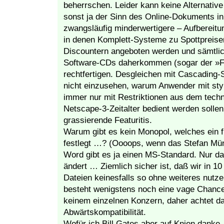
beherrschen. Leider kann keine Alternativ
sonst ja der Sinn des Online-Dokuments in 
zwangsläufig minderwertigere – Aufbereitu
in denen Komplett-Systeme zu Spottpreisen 
Discountern angeboten werden und sämtliche
Software-CDs daherkommen (sogar der »F
rechtfertigen. Desgleichen mit Cascading-
nicht einzusehen, warum Anwender mit sty
immer nur mit Restriktionen aus dem techn
Netscape-3-Zeitalter bedient werden solle
grassierende Featuritis.
Warum gibt es kein Monopol, welches ein f
festlegt …? (Oooops, wenn das Stefan Mün
Word gibt es ja einen MS-Standard. Nur da
ändert … Ziemlich sicher ist, daß wir in 1
Dateien keinesfalls so ohne weiteres nut
besteht wenigstens noch eine vage Chance
keinem einzelnen Konzern, daher achtet 
Abwärtskompatibilität.
Wofür ich Bill Gates aber auf Knien danke, i