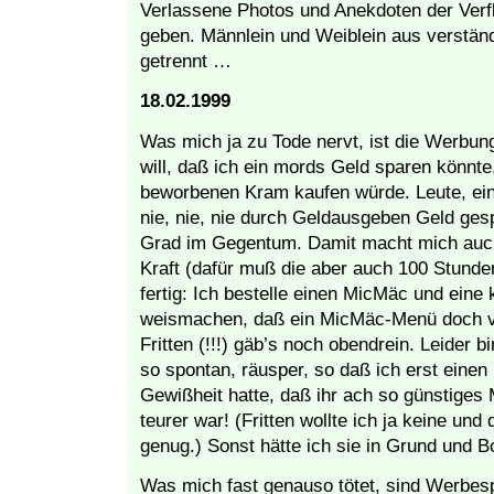
Verlassene Photos und Anekdoten der Ver
geben. Männlein und Weiblein aus verständ
getrennt …
18.02.1999
Was mich ja zu Tode nervt, ist die Werbun
will, daß ich ein mords Geld sparen könnte
beworbenen Kram kaufen würde. Leute, ein f
nie, nie, nie durch Geldausgeben Geld gesp
Grad im Gegentum. Damit macht mich auch
Kraft (dafür muß die aber auch 100 Stunde
fertig: Ich bestelle einen MicMäc und eine k
weismachen, daß ein MicMäc-Menü doch vi
Fritten (!!!) gäb’s noch obendrein. Leider b
so spontan, räusper, so daß ich erst eine
Gewißheit hatte, daß ihr ach so günstige
teurer war! (Fritten wollte ich ja keine und
genug.) Sonst hätte ich sie in Grund und Bo
Was mich fast genauso tötet, sind Werbesp