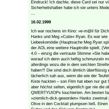
Eindruck! Ich dachte, diese Card sei nur vi
Sicherheitshalber habe ich sie unters Mod
…
16.02.1999
Ich war nochens im Kino: »e-m@il für Dic
Hanks und Meg »Cutie« Ryan. Es war wie e
Liebeskomödie (Hauptsache Meg Ryan spielt
der AOL eine weitere Hauptrolle spielt. (Ve
4.0 – einzig die vertraute Stimme »Sie hab
worauf ich denn auch heftig schmunzeln mu
allerdings wozu die in dem seichten Streif
haben?! Die sind doch ähnlich überflüssig
lächerlich sah aus, wenn die wie der Teufel
Kiste hackten – son Film hat eben nur gut 
aber höchst selten, eigentlich gar nie die
QWERTYUIOPs touchierten. Am besten fand
»ziemlich-dick-geworden« Hanks zweimal 
Olive in den Cocktail plumpsen ließ. Einen