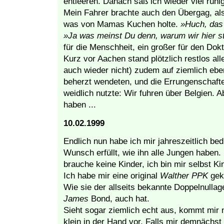
entleeren. Danach saß ich wieder viel rühig
Mein Fahrer brachte auch den Übergag, al
was von Mamas Kuchen holte.
»Huch, das 
»Ja was meinst Du denn, warum wir hier s
für die Menschheit, ein großer für den Dokt
Kurz vor Aachen stand plötzlich restlos alle
auch wieder nicht) zudem auf ziemlich ebe
beherzt wendeten, und die Errungenschaft
weidlich nutzte: Wir fuhren über Belgien. Ab
haben ...
10.02.1999
Endlich nun habe ich mir jahreszeitlich bed
Wunsch erfüllt, wie ihn alle Jungen haben. 
brauche keine Kinder, ich bin mir selbst Ki
Ich habe mir eine original
Walther PPK
gek
Wie sie der allseits bekannte Doppelnullag
James
Bond, auch hat.
Sieht sogar ziemlich echt aus, kommt mir 
klein in der Hand vor. Falls mir demnächst