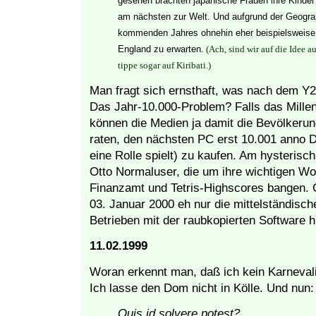
gesehen brächten japanische Frauen ihre Kinde
am nächsten zur Welt. Und aufgrund der Geogra
kommenden Jahres ohnehin eher beispielsweise 
England zu erwarten.
(Ach, sind wir auf die Idee
tippe sogar auf Kiribati.)
Man fragt sich ernsthaft, was nach dem Y
Das Jahr-10.000-Problem? Falls das Millen
können die Medien ja damit die Bevölkeru
raten, den nächsten PC erst 10.001 anno D
eine Rolle spielt) zu kaufen. Am hysterisch
Otto Normaluser, die um ihre wichtigen W
Finanzamt und Tetris-Highscores bangen.
03. Januar 2000 eh nur die mittelständisc
Betrieben mit der raubkopierten Software h
11.02.1999
Woran erkennt man, daß ich kein Karnevali
Ich lasse den Dom nicht in Kölle. Und nun: 
Quis id solvere potest?