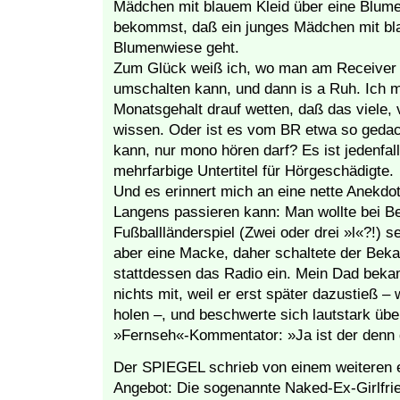
Mädchen mit blauem Kleid über eine Blume
bekommst, daß ein junges Mädchen mit bla
Blumenwiese geht.
Zum Glück weiß ich, wo man am Receiver 
umschalten kann, und dann is a Ruh. Ich 
Monatsgehalt drauf wetten, daß das viele, v
wissen. Oder ist es vom BR etwa so gedac
kann, nur mono hören darf? Es ist jedenfal
mehrfarbige Untertitel für Hörgeschädigte.
Und es erinnert mich an eine nette Anekdot
Langens passieren kann: Man wollte bei B
Fußballländerspiel (Zwei oder drei »l«?!) 
aber eine Macke, daher schaltete der Bek
stattdessen das Radio ein. Mein Dad bek
nichts mit, weil er erst später dazustieß –
holen –, und beschwerte sich lautstark üb
»Fernseh«-Kommentator: »Ja ist der denn d
Der SPIEGEL schrieb von einem weiteren e
Angebot: Die sogenannte Naked-Ex-Girlfr