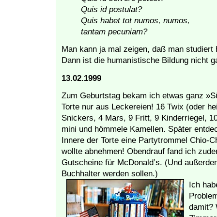
Quis id postulat?
Quis habet tot numos, numos,
tantam pecuniam?
Man kann ja mal zeigen, daß man studiert
Dann ist die humanistische Bildung nicht g
13.02.1999
Zum Geburtstag bekam ich etwas ganz »S
Torte nur aus Leckereien! 16 Twix (oder he
Snickers, 4 Mars, 9 Fritt, 9 Kinderriegel, 
mini und hömmele Kamellen. Später entdeck
Innere der Torte eine Partytrommel Chio-C
wollte abnehmen! Obendrauf fand ich zude
Gutscheine für McDonald’s. (Und außerdem 
Buchhalter werden sollen.)
Ich hab
Problem
damit? 