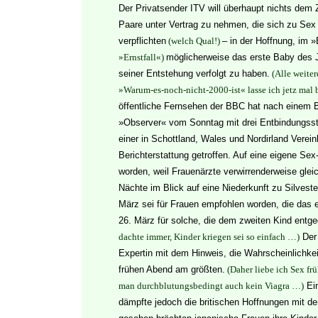
Der Privatsender ITV will überhaupt nichts dem 
Paare unter Vertrag zu nehmen, die sich zu Sex
verpflichten
(welch Qual!)
– in der Hoffnung, im »
»Ernstfall«)
möglicherweise das erste Baby des 
seiner Entstehung verfolgt zu haben.
(Alle weit
»Warum-es-noch-nicht-2000-ist« lasse ich jetz mal b
öffentliche Fernsehen der BBC hat nach einem B
»Observer« vom Sonntag mit drei Entbindungssta
einer in Schottland, Wales und Nordirland Verei
Berichterstattung getroffen. Auf eine eigene Sex-
worden, weil Frauenärzte verwirrenderweise glei
Nächte im Blick auf eine Niederkunft zu Silveste
März sei für Frauen empfohlen worden, die das
26. März für solche, die dem zweiten Kind entg
dachte immer, Kinder kriegen sei so einfach …)
Der 
Expertin mit dem Hinweis, die Wahrscheinlichke
frühen Abend am größten.
(Daher liebe ich Sex fr
man durchblutungsbedingt auch kein Viagra …)
Ei
dämpfte jedoch die britischen Hoffnungen mit der 