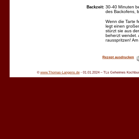
Backzeit:
30-40 Minuten be
des Backofens, b
Wenn die Tarte f
legt einen große
stürzt sie aus 
beherzt wendet. 
rausspritzen! Am
Rezept ausdrucken
©
www.Thomas-Langens.de
-
01.01.2024
– TLs Geheimes Kochbuch