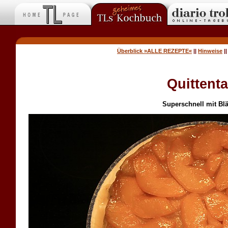
Überblick »ALLE REZEPTE«
||
Hinweise
|
Quittenta
Superschnell mit Blä