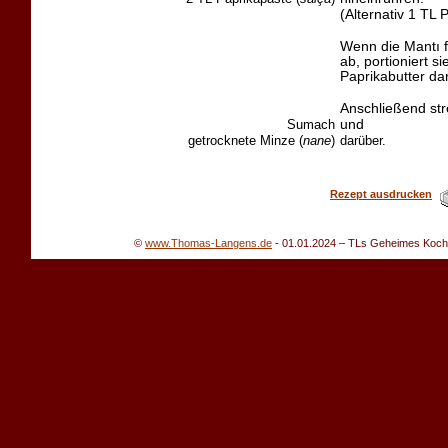
(Alternativ 1 TL
Wenn die Mantı f
ab, portioniert s
Paprikabutter da
Anschließend st
Sumach
und
getrocknete Minze (
nane
)
darüber.
Rezept ausdrucken
©
www.Thomas-Langens.de
-
01.01.2024
– TLs Geheimes Kochbu