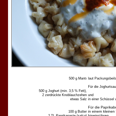
500 g Mantı
laut Packungsbeil
Für die Joghurtsa
500 g Joghurt (min. 3,5 % Fett),
2 zerdrückte Knoblauchzehen
und
etwas Salz
in einer Schüssel 
Für die Paprikabu
100 g Butter
in einem kleinen
2 TL Paprikapaste (
salça
)
hineinrühren.