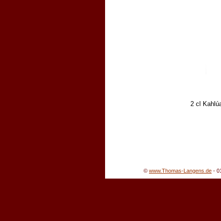
2 cl Kahlú
©
www.Thomas-Langens.de
-
0