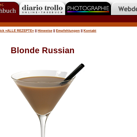
lick »ALLE REZEPTE«
||
Hinweise
||
Empfehlungen
||
Kontakt
Blonde Russian