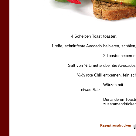
4 Scheiben Toast
toasten.
1 reife, schnittfeste Avocado
halbieren, schälen
2 Toastscheiben m
Saft von ½ Limette
über die Avocadosc
¼-½ rote Chili
entkernen, fein sc
Würzen mit
etwas Salz.
Die anderen Toast
zusammendrücken 
Rezept ausdrucken