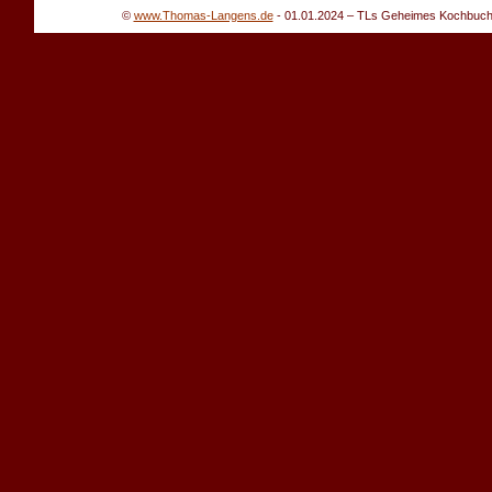
©
www.Thomas-Langens.de
-
01.01.2024
– TLs Geheimes Kochbuch -