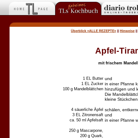
Überblick »ALLE REZEPTE«
||
Hinweise
|
Apfel-Tira
mit frischem Mandel
1 EL Butter
und
1 EL Zucker
in einer Pfanne k
100 g Mandelblättchen
hinzufügen und le
Die Mandelblättc
kleine Stückchen 
4 säuerliche Äpfel
schälen, entkern
3 EL Zitronensaft
und
ca. 50 ml Apfelsaft
in einer Pfanne 
250 g Mascarpone,
200 g Quark,