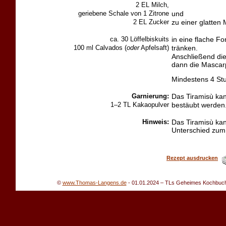
2 EL Milch,
geriebene Schale von 1 Zitrone
und
2 EL Zucker
zu einer glatten
ca. 30 Löffelbiskuits
in eine flache F
100 ml Calvados (
oder
Apfelsaft)
tränken.
Anschließend die
dann die Mascar
Mindestens 4 Stu
Garnierung:
Das Tiramisù kan
1–2 TL Kakaopulver
bestäubt werden.
Hinweis:
Das Tiramisù kan
Unterschied zu
Rezept ausdrucken
©
www.Thomas-Langens.de
-
01.01.2024
– TLs Geheimes Kochbuch -