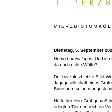
M I E R Z B I S T U M
K Ö L
Dienstag, 5. September 20
Homo homini lupus.
Und ich 
da noch echte Wölfe?
Der bis zuletzt letzte Eifel-
Jagdgesellschaft eines Graf
Birresborn seinem angestam
Hätte der Herr Graf gemäß d
erlegten Tier den rechten Vo