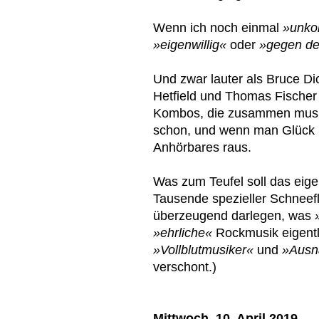
Wenn ich noch einmal
»unkon
»eigenwillig«
oder
»gegen de
Und zwar lauter als Bruce D
Hetfield und Thomas Fischer
Kombos, die zusammen musiz
schon, und wenn man Glück 
Anhörbares raus.
Was zum Teufel soll das eige
Tausende spezieller Schneef
überzeugend darlegen, was
»ehrliche«
Rockmusik eigentli
»Vollblutmusiker«
und
»Ausn
verschont.)
Mittwoch, 10. April 2019