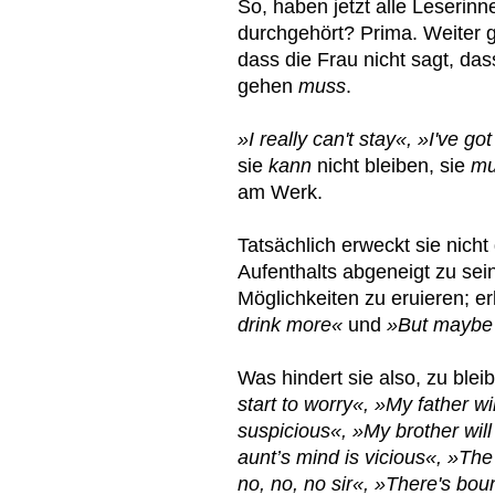
So, haben jetzt alle Leserin
durchgehört? Prima. Weiter ge
dass die Frau nicht sagt, da
gehen
muss
.
»I really can't stay«, »I've g
sie
kann
nicht bleiben, sie
m
am Werk.
Tatsächlich erweckt sie nicht
Aufenthalts abgeneigt zu sein
Möglichkeiten zu eruieren; e
drink more«
und
»But maybe j
Was hindert sie also, zu ble
start to worry«, »My father wi
suspicious«, »My brother wil
aunt’s mind is vicious«, »The 
no, no, no sir«, »There's bo