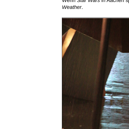
Wenn
Star Wars
in Aachen s
Weather
.