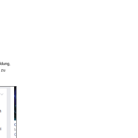
ldung,
 zu