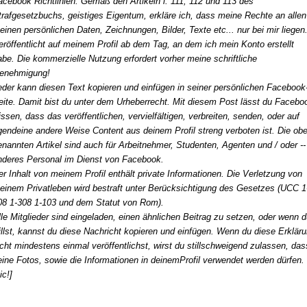
acebook Richtlinien. Gemäß den Artikeln l. 111, 112 und 113 des
trafgesetzbuchs, geistiges Eigentum, erkläre ich, dass meine Rechte an allen
einen persönlichen Daten, Zeichnungen, Bilder, Texte etc... nur bei mir liegen
eröffentlicht auf meinem Profil ab dem Tag, an dem ich mein Konto erstellt
abe. Die kommerzielle Nutzung erfordert vorher meine schriftliche
enehmigung!
eder kann diesen Text kopieren und einfügen in seiner persönlichen Facebook
eite. Damit bist du unter dem Urheberrecht. Mit diesem Post lässt du Facebo
issen, dass das veröffentlichen, vervielfältigen, verbreiten, senden, oder auf
rgendeine andere Weise Content aus deinem Profil streng verboten ist. Die ob
enannten Artikel sind auch für Arbeitnehmer, Studenten, Agenten und / oder --
nderes Personal im Dienst von Facebook.
er Inhalt von meinem Profil enthält private Informationen. Die Verletzung von
einem Privatleben wird bestraft unter Berücksichtigung des Gesetzes (UCC 1
08 1-308 1-103 und dem Statut von Rom).
lle Mitglieder sind eingeladen, einen ähnlichen Beitrag zu setzen, oder wenn 
illst, kannst du diese Nachricht kopieren und einfügen. Wenn du diese Erklär
icht mindestens einmal veröffentlichst, wirst du stillschweigend zulassen, das
eine Fotos, sowie die Informationen in deinemProfil verwendet werden dürfen.
ic!]