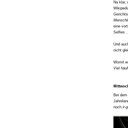
Na klar,
Wikipedi
Gerichts
Menschli
eine vor
Selfies 
Und auch
nicht gl
Womit wi
Viel häu
Mittwoc
Bei dem 
Jahrelan
noch
ir-