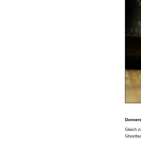
Donners
Gleich z
Ghostbus