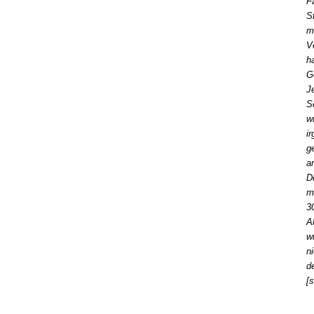
F
S
m
V
h
G
J
S
w
i
g
a
D
m
3
A
w
n
d
[s