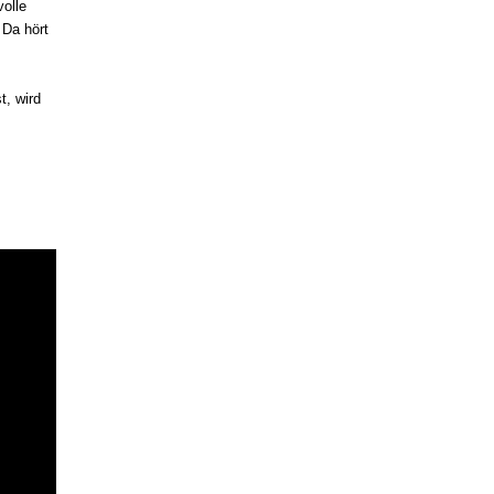
volle
 Da hört
t, wird