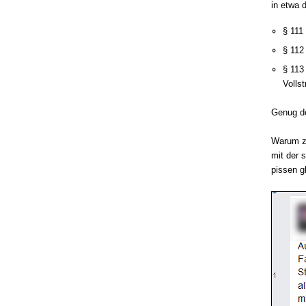
in etwa 
§ 111
§ 112
§ 113
Volls
Genug de
Warum zu
mit der 
pissen g