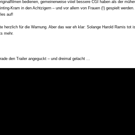
riginalfilmen bedienen, gemeinerweise viiiel bessere CGI haben als der mühe
inting-Kram in den Achtzigern – und vor allem von Frauen (!) gespielt werden.
lles auf!
te herzlich für die Warnung. Aber das war eh klar: Solange Harold Ramis tot is
ts mehr.
rade den Trailer angeguckt – und dreimal gelacht …