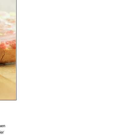
uen
der