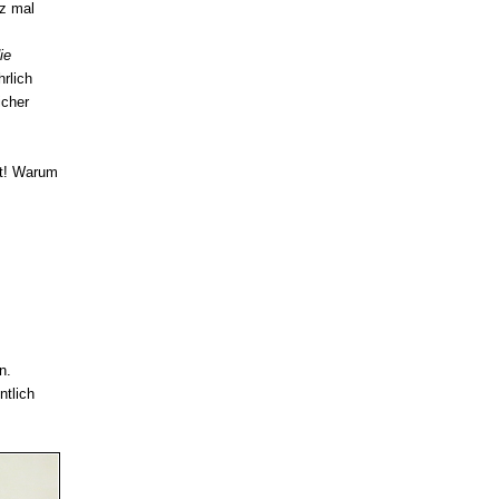
rz mal
ie
rlich
icher
rt! Warum
n.
ntlich