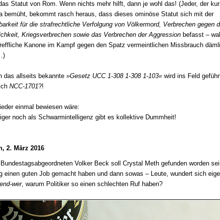
 das Statut von Rom. Wenn nichts mehr hilft, dann je wohl das! (Jeder, der ku
a bemüht, bekommt rasch heraus, dass dieses ominöse Statut sich mit der
barkeit für die strafrechtliche Verfolgung von Völkermord, Verbrechen gegen d
chkeit, Kriegsverbrechen sowie das Verbrechen der Aggression
befasst – wah
treffliche Kanone im Kampf gegen den Spatz vermeintlichen Missbrauch däml
…)
 das allseits bekannte
»Gesetz UCC 1-308 1-308 1-103«
wird ins Feld gefüh
eich
NCC-1701
?!
eder einmal bewiesen wäre:
figer noch als Schwarmintelligenz gibt es kollektive Dummheit!
h, 2. März 2016
Bundestagsabgeordneten Volker Beck soll Crystal Meth gefunden worden sei
g einen guten Job gemacht haben und dann sowas – Leute, wundert sich eige
gend-wer
, warum Politiker so einen schlechten Ruf haben?