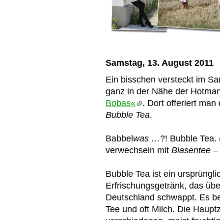
Samstag, 13. August 2011
Ein bisschen versteckt im S
ganz in der Nähe der Hotman
Bobas«
. Dort offeriert ma
Bubble Tea
.
Babbel
was …
?! Bubble Tea.
verwechseln mit
Blasentee
– 
Bubble Tea ist ein ursprüng
Erfrischungsgetränk, das ü
Deutschland schwappt. Es 
Tee und oft Milch. Die Hauptz