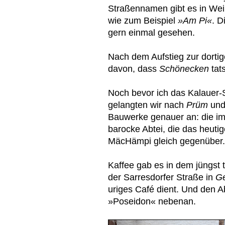
Straßennamen gibt es in Weiße
wie zum Beispiel
»Am Pi«
. 
gern einmal gesehen.
Nach dem Aufstieg zur dorti
davon, dass
Schönecken
tat
Noch bevor ich das Kalauer-
gelangten wir nach
Prüm
und
Bauwerke genauer an: die imp
barocke Abtei, die das heut
MäcHämpi gleich gegenüber.
Kaffee gab es in dem jüngst
der Sarresdorfer Straße in
Ge
uriges Café dient. Und den A
»Poseidon« nebenan.