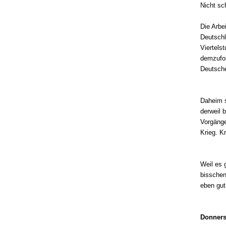
Nicht sc
Die Arbe
Deutschl
Viertels
demzufol
Deutsch
Daheim s
derweil 
Vorgänge
Krieg. Kr
Weil es 
bisschen
eben gut
Donners