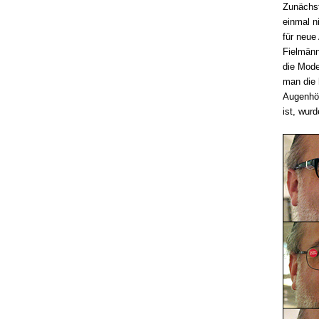
Zunächst
einmal n
für neue 
Fielmänn
die Mode
man die 
Augenhöh
ist, wur