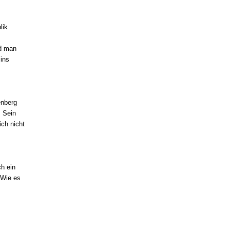
lik
nd man
ins
enberg
. Sein
ich nicht
ch ein
 Wie es