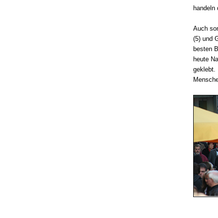
handeln 
Auch son
(5) und 
besten B
heute Na
geklebt.
Menschen