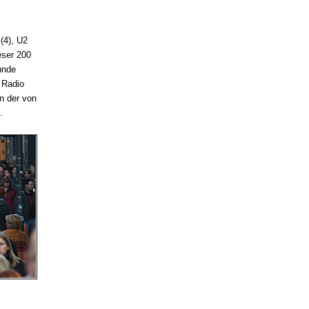
(4), U2
eser 200
unde
 Radio
n der von
.