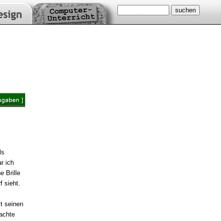
ls
r ich
 Brille
 sieht.
t seinen
achte