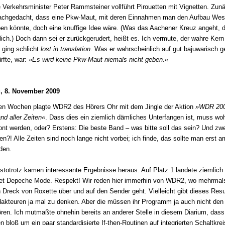
 Verkehrsminister Peter Rammsteiner vollführt Pirouetten mit Vignetten. Zun
nachgedacht, dass eine Pkw-Maut, mit deren Einnahmen man den Aufbau Wes
en könnte, doch eine knuffige Idee wäre. (Was das Aachener Kreuz angeht, 
lich.) Doch dann sei er zurückgerudert, heißt es. Ich vermute, der wahre Kern
ging schlicht
lost in translation
. Was er wahrscheinlich auf gut bajuwarisch g
rfte, war:
»Es wird keine Pkw-Maut niemals nicht geben.«
, 8. November 2009
ten Wochen plagte WDR2 des Hörers Ohr mit dem Jingle der Aktion
»WDR 200
nd aller Zeiten«
. Dass dies ein ziemlich dämliches Unterfangen ist, muss woh
ont werden, oder? Erstens: Die beste Band – was bitte soll das sein? Und zwe
ten?! Alle Zeiten sind noch lange nicht vorbei; ich finde, das sollte man erst 
den.
stotrotz kamen interessante Ergebnisse heraus: Auf Platz 1 landete ziemlich
et Depeche Mode. Respekt! Wir reden hier immerhin von WDR2, wo mehrmals
n Dreck von Roxette über und auf den Sender geht. Vielleicht gibt dieses Resu
akteuren ja mal zu denken. Aber die müssen ihr Programm ja auch nicht den
ren. Ich mutmaßte ohnehin bereits an anderer Stelle in diesem Diarium, dass
en bloß um ein paar standardisierte If-then-Routinen auf integrierten Schaltkre