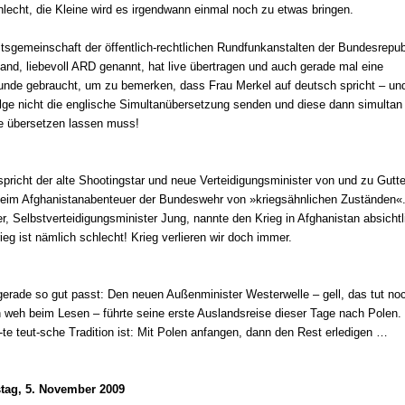
hlecht, die Kleine wird es irgendwann einmal noch zu etwas bringen.
itsgemeinschaft der öffentlich-rechtlichen Rundfunkanstalten der Bundesrepub
and, liebevoll ARD genannt, hat live übertragen und auch gerade mal eine
tunde gebraucht, um zu bemerken, dass Frau Merkel auf deutsch spricht – u
ge nicht die englische Simultanübersetzung senden und diese dann simultan 
e übersetzen lassen muss!
pricht der alte Shootingstar und neue Verteidigungsminister von und zu Gutt
beim Afghanistanabenteuer der Bundeswehr von »kriegsähnlichen Zuständen«
r, Selbstverteidigungsminister Jung, nannte den Krieg in Afghanistan absichtl
ieg ist nämlich schlecht! Krieg verlieren wir doch immer.
gerade so gut passt: Den neuen Außenminister Westerwelle – gell, das tut no
 weh beim Lesen – führte seine erste Auslandsreise dieser Tage nach Polen.
-te teut-sche Tradition ist: Mit Polen anfangen, dann den Rest erledigen …
tag, 5. November 2009