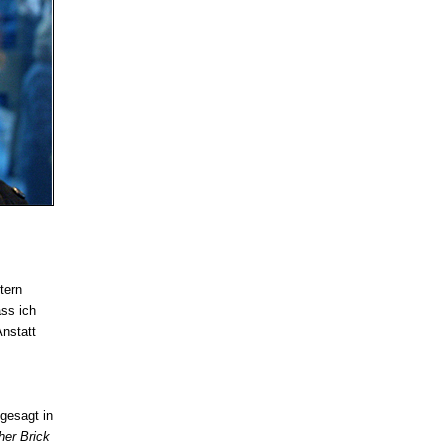
tern
ass ich
Anstatt
gesagt in
her Brick