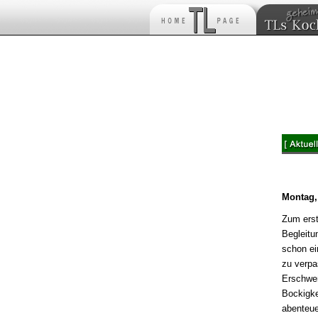
Montag,
Zum erst
Begleitun
schon ei
zu verpa
Erschwer
Bockigke
abenteue