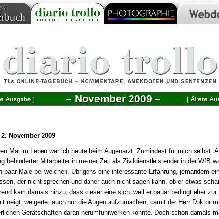
– November 2009 –
 2. November 2009
en Mal im Leben war ich heute beim Augenarzt. Zumindest für mich selbst: A
g behinderter Mitarbeiter in meiner Zeit als Zivildienstleistender in der WfB wa
n paar Male bei welchen. Übrigens eine interessante Erfahrung, jemandem eine
ssen, der nicht sprechen und daher auch nicht sagen kann, ob er etwas scharf
end kam damals hinzu, dass dieser eine sich, weil er bauartbedingt eher zur
it neigt, weigerte, auch nur die Augen aufzumachen, damit der Herr Doktor mi
rlichen Gerätschaften daran herumfuhrwerken konnte. Doch schon damals m