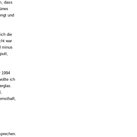
m, dass
rünes
engt und
ich die
cht war
nd minus
putt,
r 1994
ollte ich
erglas.
,
rnsthaft,
sprechen.