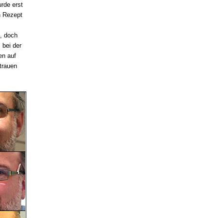
urde erst
n Rezept
n, doch
 bei der
en auf
trauen