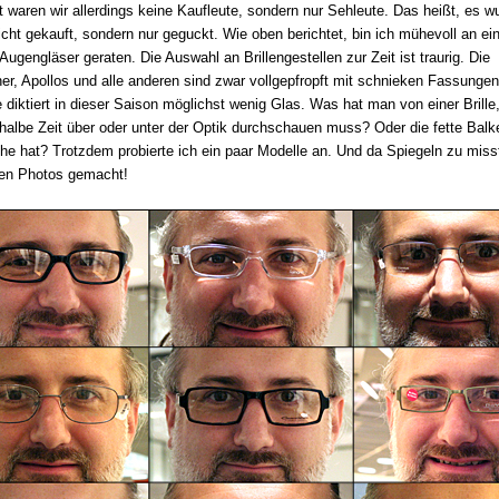
 waren wir allerdings keine Kaufleute, sondern nur Sehleute. Das heißt, es w
icht gekauft, sondern nur geguckt. Wie oben berichtet, bin ich mühevoll an ei
Augengläser geraten. Die Auswahl an Brillengestellen zur Zeit ist traurig. Die
er, Apollos und alle anderen sind zwar vollgepfropft mit schnieken Fassunge
 diktiert in dieser Saison möglichst wenig Glas. Was hat man von einer Brille,
halbe Zeit über oder unter der Optik durchschauen muss? Oder die fette Balk
e hat? Trotzdem probierte ich ein paar Modelle an. Und da Spiegeln zu miss
den Photos gemacht!