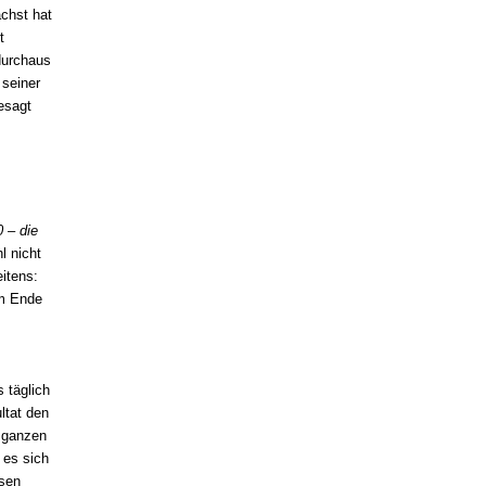
ächst hat
t
durchaus
 seiner
esagt
 – die
l nicht
itens:
am Ende
 täglich
ltat den
 ganzen
 es sich
isen