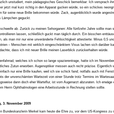
nzlich unstudiert, mein pädagogisches Geschick bemerkbar: Ich versprach ih
 er jetzt mal kurz richtig in den Apparat gucken würde, so ein schickes neong
 für seine neue Brille bekommen würde. Zack, augenblicklich wurde angestr
ns Lämpchen geguckt.
 schweife ab. Zurück zu meinen Sehorganen: Alle fünfzehn Jahre sollte man s
ntrollieren lassen, schließlich guckt man täglich durch. Ein bisschen enttäus
n, als man mir
nur
eine unveränderte Fehlsichtigkeit attestierte: Minus 0,5 u
ptrien – Menschen mit wirklich eingeschränktem Visus lachen sich darüber ka
 dachte, dass ich mit neuer Brille meinen Laserblick zurückerhalten würde.
nfahrrad, welches ich schon so lange spazierentrage, hatte ich im Novembe
tliches Zutun erworben. Augenoptiker messen auch recht präzise. Eigentlich w
nfach nur eine Brille kaufen, weil ich sie schick fand; notfalls auch mit Fenst
ts der unverschämten Wartezeit von einer Stunde trotz Termins im Wartesaal
gsweise dann doch eher Warteflur, ist vom Augenarzt abzuraten. Ich erwäge e
em Herrn Ophthalmologen eine Arbeitsstunde in Rechnung stellen sollte.
g, 3. November 2009
n Bundeskanzlerin Merkel kam heute die Ehre zu, vor dem US-Kongress zu 