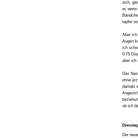
sich, gä
er, wenn
Bändchen
tapfer i
Aber ich
Augen ko
ich scho
0,75 Dio
aber ich
Das Nase
ohne ärz
damals ei
Angesich
beziehun
ob ich d
Diensta
Der neue