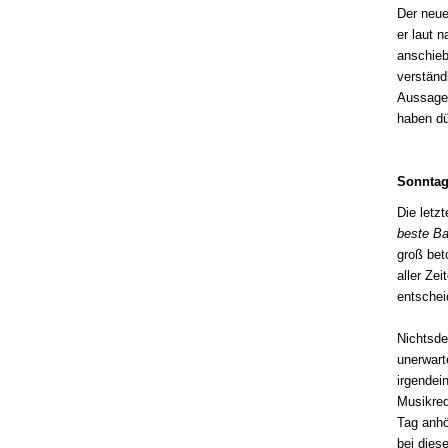
Der neue
er laut 
anschieb
verständ
Aussage 
haben dü
Sonntag
Die letz
beste Ba
groß bet
aller Zei
entschei
Nichtsde
unerwart
irgendei
Musikred
Tag anhö
bei dies