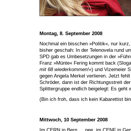
Montag, 8. September 2008
Nochmal ein bisschen »Politik«, nur kurz,
bisher geschah: In der Telenovela rund um
SPD gab es Umbesetzungen in der »Führu
Franz »Münte« Fering kommt back (Slog
mit 68 wiederkommen!«
) und Vizemeier S
gegen Angela Merkel verlieren. Jetzt feh
Schröder, dann ist der Richtungsstreit d
Splittergruppe endlich beigelegt: Es geht 
(Bin ich froh, dass ich kein Kabarettist bin
Mittwoch, 10 September 2008
Im CERN in Bern … nee, im CENF in Gen