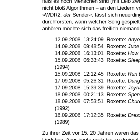
falls es noch Menschen sind (mit Leib zw
nicht bloß Algorithmen – an den Liedern v
»WDR2,
der
Sender«, lässt sich neuerdi
durchforsten, wann welcher Song gespielt
anhören möchte sich das freilich niemand
12.09.2008 13:24:09 Roxette:
Anyo
14.09.2008 09:48:54 Roxette:
June
14.09.2008 16:13:01 Roxette:
How 
15.09.2008 06:33:43 Roxette:
Sleep
(1994)
15.09.2008 12:12:45 Roxette:
Run 
17.09.2008 05:26:31 Roxette:
Dang
17.09.2008 15:39:39 Roxette:
Joyri
18.09.2008 00:21:13 Roxette:
Spen
18.09.2008 07:53:51 Roxette:
Churc
(1992)
18.09.2008 17:12:35 Roxette:
Dres
(1989)
Zu ihrer Zeit vor 15, 20 Jahren waren das 
Liedchen. Aber heute noch bis zu dreimal