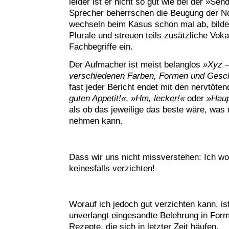
leider ist er nicht so gut wie bei der »Se
Sprecher beherrschen die Beugung der Nom
wechseln beim Kasus schon mal ab, bilden
Plurale und streuen teils zusätzliche Vok
Fachbegriffe ein.
Der Aufmacher ist meist belanglos
»Xyz –
verschiedenen Farben, Formen und Gesc
fast jeder Bericht endet mit den nervtöte
guten Appetit!«
,
»Hm, lecker!«
oder
»Haup
als ob das jeweilige das beste wäre, was
nehmen kann.
Dass wir uns nicht missverstehen: Ich wo
keinesfalls verzichten!
Worauf ich jedoch gut verzichten kann, i
unverlangt eingesandte Belehrung in Form
Rezepte, die sich in letzter Zeit häufen.