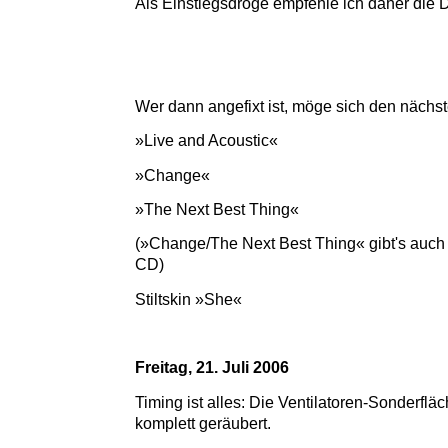
Als Einstiegsdroge empfehle ich daher die
Wer dann angefixt ist, möge sich den nächs
»Live and Acoustic«
»Change«
»The Next Best Thing«
(»Change/The Next Best Thing« gibt's auc
CD)
Stiltskin »She«
Freitag, 21. Juli 2006
Timing ist alles: Die Ventilatoren-Sonderflä
komplett geräubert.