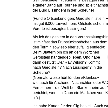
(Wir berichteten.) Jedenfalls, besagter Herr W
eigener Band auf Tournee und spielt nächste
der Burg Lissingen! In der Scheune!
(Für die Ortsunkundigen: Gerolstein ist ein Fl
mit gut 8.000 Einwohnern, Ortsteile schon mi
Vororte ist besagtes Lissingen.)
Als ich das gestern in den Veranstaltungsh
ist mir fast das Frühstücksbrötchen aus dem
den Termin sowieso eher zufällig entdeckt:
Beim Blättern bin ich an dem Wörtchen
Gerolstein hängengeblieben. Und habe
dann gestutzt:
Der
Ray Wilson? Kommt
nach Gerolstein? Nach Lissingen? In die
Scheune?
(Normalerweise hört für den »Klenkes« –
wie auch für Aachener Nachrichten oder W
Fernsehen – die Welt bei Blankenheim auf. 
berichtet, wenn in Daun ein Mädchen vom Kir
o.ä.)
Ich habe Karten für den Gig bestellt. Auch w