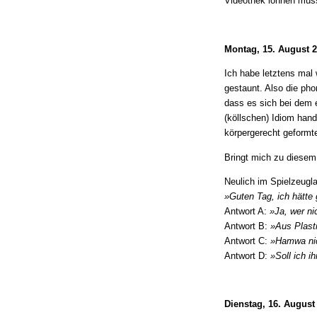
Videothek löhnen müs
Montag, 15. August 
Ich habe letztens mal 
gestaunt. Also die pho
dass es sich bei dem e
(köllschen) Idiom hand
körpergerecht geformt
Bringt mich zu diesem
Neulich im Spielzeugl
»Guten Tag, ich hätte 
Antwort A:
»Ja, wer ni
Antwort B:
»Aus Plasti
Antwort C:
»Hamwa nic
Antwort D:
»Soll ich i
Dienstag, 16. August