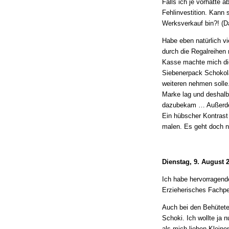
Falls ich je vorhatte
Fehlinvestition. Kann 
Werksverkauf bin?! (Da
Habe eben natürlich vie
durch die Regalreihen 
Kasse machte mich die
Siebenerpack Schokola
weiteren nehmen solle.
Marke lag und deshalb 
dazubekam … Außerde
Ein hübscher Kontrast 
malen. Es geht doch n
Dienstag, 9. August 
Ich habe hervorragen
Erzieherisches Fachpe
Auch bei den Behütete
Schoki. Ich wollte ja 
als mich lieben Kleine