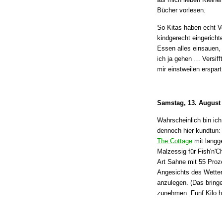
Bücher vorlesen.
So Kitas haben echt Vo
kindgerecht eingerich
Essen alles einsauen, 
ich ja gehen … Versiff
mir einstweilen erspart
Samstag, 13. August
Wahrscheinlich bin ich
dennoch hier kundtun:
The Cottage
mit langg
Malzessig für Fish'n'C
Art Sahne mit 55 Proze
Angesichts des Wetters
anzulegen. (Das bringe
zunehmen. Fünf Kilo 