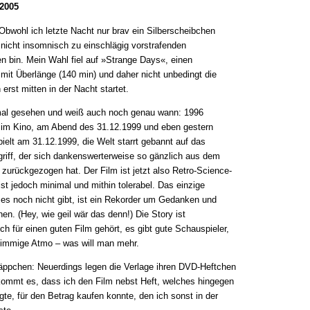
 2005
Obwohl ich letzte Nacht nur brav ein Silberscheibchen
nicht insomnisch zu einschlägig vorstrafenden
n bin. Mein Wahl fiel auf »Strange Days«, einen
s mit Überlänge (140 min) und daher nicht unbedingt die
rst mitten in der Nacht startet.
rmal gesehen und weiß auch noch genau wann: 1996
 im Kino, am Abend des 31.12.1999 und eben gestern
ielt am 31.12.1999, die Welt starrt gebannt auf das
griff, der sich dankenswerterweise so gänzlich aus dem
urückgezogen hat. Der Film ist jetzt also Retro-Science-
ist jedoch minimal und mithin tolerabel. Das einzige
 es noch nicht gibt, ist ein Rekorder um Gedanken und
en. (Hey, wie geil wär das denn!) Die Story ist
ich für einen guten Film gehört, es gibt gute Schauspieler,
timmige Atmo – was will man mehr.
äppchen: Neuerdings legen die Verlage ihren DVD-Heftchen
mmt es, dass ich den Film nebst Heft, welches hingegen
gte, für den Betrag kaufen konnte, den ich sonst in der