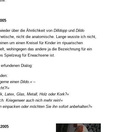
ste.
2005
wieder über die Ähnlichkeit von
Dilldopp
und
Dildo
netische, nicht die anatomische. Lange wusste ich nicht,
inen um einen Kreisel für Kinder im ripuarischen
elt, wohingegen das andere ja die Bezeichnung für ein
es Spielzeug für Erwachsene ist.
 erfundenen Dialog:
aden:
gerne einen Dildo.«
–
cht?!«
k, Latex, Glas, Metall, Holz oder Kork?«
h. Kriegenwer auch nich mehr rein!«
hn einpacken oder möchten Sie ihn sofort anbehalten?«
 2005