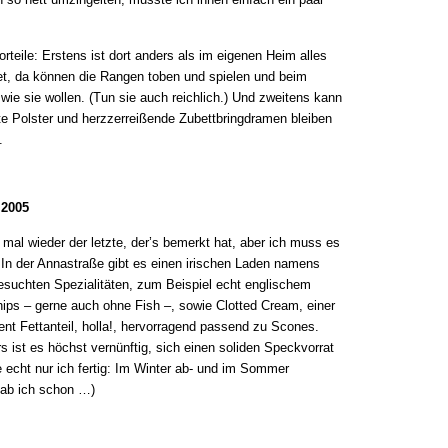
rteile: Erstens ist dort anders als im eigenen Heim alles
tet, da können die Rangen toben und spielen und beim
wie sie wollen. (Tun sie auch reichlich.) Und zweitens kann
te Polster und herzzerreißende Zubettbringdramen bleiben
.
 2005
 mal wieder der letzte, der’s bemerkt hat, aber ich muss es
 In der Annastraße gibt es einen irischen Laden namens
esuchten Spezialitäten, zum Beispiel echt englischem
hips – gerne auch ohne Fish –, sowie Clotted Cream, einer
nt Fettanteil, holla!, hervorragend passend zu Scones.
 ist es höchst vernünftig, sich einen soliden Speckvorrat
 echt nur ich fertig: Im Winter ab- und im Sommer
hab ich schon …)