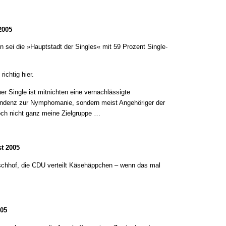
2005
 sei die »Hauptstadt der Singles« mit 59 Prozent Single-
richtig hier.
r Single ist mitnichten eine vernachlässigte
endenz zur Nymphomanie, sondern meist Angehöriger der
och nicht ganz meine Zielgruppe …
t 2005
chhof, die CDU verteilt Käsehäppchen – wenn das mal
005