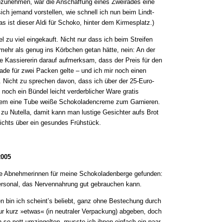
 abzunehmen, war die Anschaffung eines Zweirades eine
sich jemand vorstellen, wie schnell ich nun beim Lindt-
s ist dieser Aldi für Schoko, hinter dem Kirmesplatz.)
l zu viel eingekauft. Nicht nur dass ich beim Streifen
mehr als genug ins Körbchen getan hätte, nein: An der
 Kassiererin darauf aufmerksam, dass der Preis für den
de für zwei Packen gelte – und ich mir noch einen
 Nicht zu sprechen davon, dass ich über der 25-Euro-
noch ein Bündel leicht verderblicher Ware gratis
m eine Tube weiße Schokoladencreme zum Garnieren.
zu Nutella, damit kann man lustige Gesichter aufs Brot
ichts über ein gesundes Frühstück.
2005
de Abnehmerinnen für meine Schokoladenberge gefunden:
rsonal, das Nervennahrung gut gebrauchen kann.
n bin ich scheint’s beliebt, ganz ohne Bestechung durch
nur kurz »etwas« (in neutraler Verpackung) abgeben, doch
n so nett umzingelten, musste ich ihnen einfach ein paar