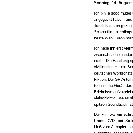
Sonntag, 14. August
Ich bin ja sooo müde! 
angeguckt habe – und 
Tanzlokalitäten gezoge
Spitzenfilm, allerding
beste Wahl, wenn man e
Ich habe ihn erst vie
zweimal nacheinander
nacht. Die Handlung sp
»Millennium« – ein Be
deutschen Wortschatz z
Fiktion. Der SF-Anteil 
technische Gerät, das
Erlebnisse aufzuzeichn
vielschichtig, wie es s
spitzen Soundtrack, s
Der Film war ein Schn
Promo-DVDs bei. So ko
bloß zum Altpapier tau