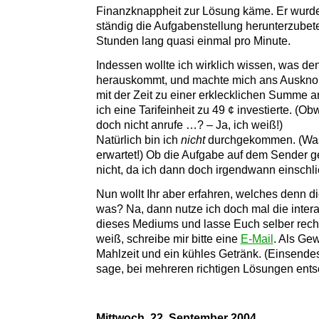
Finanzknappheit zur Lösung käme. Er wurde
ständig die Aufgabenstellung herunterzubet
Stunden lang quasi einmal pro Minute.
Indessen wollte ich wirklich wissen, was de
herauskommt, und machte mich ans Auskno
mit der Zeit zu einer erklecklichen Summe a
ich eine Tarifeinheit zu 49 ¢ investierte. (O
doch nicht anrufe …? – Ja, ich weiß!)
Natürlich bin ich
nicht
durchgekommen. (Was 
erwartet!) Ob die Aufgabe auf dem Sender g
nicht, da ich dann doch irgendwann einschli
Nun wollt Ihr aber erfahren, welches denn die
was? Na, dann nutze ich doch mal die intera
dieses Mediums und lasse Euch selber rec
weiß, schreibe mir bitte eine
E-Mail
. Als Ge
Mahlzeit und ein kühles Getränk. (Einsendes
sage, bei mehreren richtigen Lösungen ents
Mittwoch, 22. September 2004