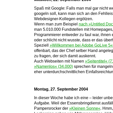
Spaß mit Google: Falls man mal gar nicht 
googeln soll, kann man sich an den Fehllei
Webdesigner-Kollegen ergötzen.
Wenn man zum Beispiel
nach »Untitled Do
man 5.010.000 Fundstellen mit Homepages,
Programmierer entweder zu faul war, ihnen e
oder schlicht nicht wusste, dass er das über
Speziell
»Willkommen bei Adobe GoLive 5« (
offenbart, das der Chef selber Hand angelegt
zu fragen, der sich damit auskennt.
Auch Webseiten mit Namen
»Seitentitel« (7
»Namenlos« (34.000)
sprechen für mangeln
eher unterdurchschnittlichen Einfallsreichtu
Montag, 27. September 2004
In dieser Woche habe ich eine – leider unb
Aufgabe. Weil der Essensbringdienst ausfäll
Pampersrocker der
»Kleinen Sonne«
. Hmm,