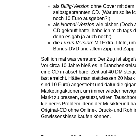
als
Billig-Version
ohne Cover mit dem 
selbstgebrannten CD. (Warum sollte ic
noch 10 Euro ausgeben?!)
als
Normal-Version
wie bisher. (Doch a
CD gekauft hatte, habe ich mich tags d
denn es gab ja auch noch:)
die
Luxus-Version
: Mit Extra-Titeln, 
Bonus-DVD und allem Zipp und Zapp.
Soll ich mal was verraten: Der Zug ist abgef
Vor circa 10 Jahre hieß es in Branchenkreise
eine CD in absehbarer Zeit auf 40 DM steigen
fast erreicht. Hätte man stattdessen 20 Mark
sind 10 Euro) angestrebt und dafür die giga
Marketingaktionen, um immer wieder nervige
Markt zu pressen, gestutzt, wären Tauschbö
kleineres Problem, denn der Musikfreund hä
Original-CD ohne Online-, Druck- und Rohl
Gewissensbisse kaufen können.