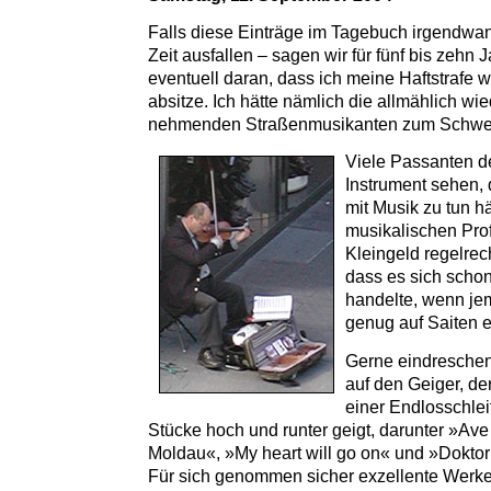
Falls diese Einträge im Tagebuch irgendwan
Zeit ausfallen – sagen wir für fünf bis zehn J
eventuell daran, dass ich meine Haftstrafe 
absitze. Ich hätte nämlich die allmählich wi
nehmenden Straßenmusikanten zum Schwei
Viele Passanten de
Instrument sehen,
mit Musik zu tun hä
musikalischen Profi
Kleingeld regelrec
dass es sich scho
handelte, wenn je
genug auf Saiten e
Gerne eindreschen
auf den Geiger, der 
einer Endlosschlei
Stücke hoch und runter geigt, darunter »Ave
Moldau«, »My heart will go on« und »Dokto
Für sich genommen sicher exzellente Werke 