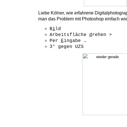
Liebe Kölner, wie erfahrene Digitalphotog
man das Problem mit Photoshop einfach wie
B
i
ld
Arbeitsfläche
d
rehen >
Per
E
ingabe …
3°
g
egen UZS