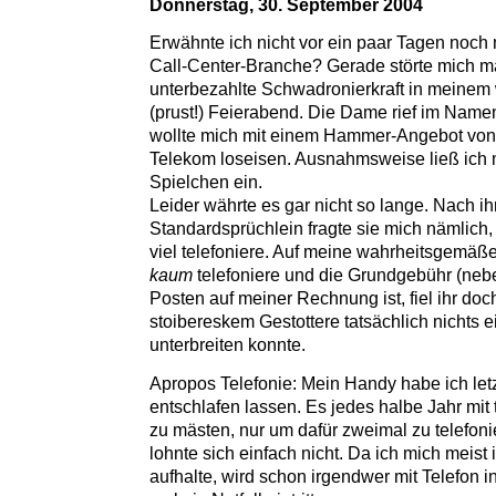
Donnerstag, 30. September 2004
Erwähnte ich nicht vor ein paar Tagen noch 
Call-Center-Branche? Gerade störte mich m
unterbezahlte Schwadronierkraft in meinem
(prust!) Feierabend. Die Dame rief im Name
wollte mich mit einem Hammer-Angebot von
Telekom loseisen. Ausnahmsweise ließ ich 
Spielchen ein.
Leider währte es gar nicht so lange. Nach i
Standardsprüchlein fragte sie mich nämlich, 
viel telefoniere. Auf meine wahrheitsgemäße
kaum
telefoniere und die Grundgebühr (neb
Posten auf meiner Rechnung ist, fiel ihr doc
stoibereskem Gestottere tatsächlich nichts e
unterbreiten konnte.
Apropos Telefonie: Mein Handy habe ich let
entschlafen lassen. Es jedes halbe Jahr mit
zu mästen, nur um dafür zweimal zu telefon
lohnte sich einfach nicht. Da ich mich meist
aufhalte, wird schon irgendwer mit Telefon in