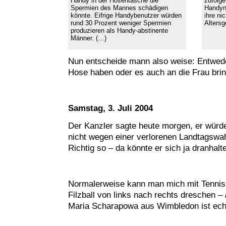
Handy in der Hosentasche die
zufolge
Spermien des Mannes schädigen
Handynu
könnte. Eifrige Handybenutzer würden
ihre ni
rund 30 Prozent weniger Spermien
Alters
produzieren als Handy-abstinente
Männer. (…)
Nun entscheide mann also weise: Entwed
Hose haben oder es auch an die Frau br
Samstag, 3. Juli 2004
Der Kanzler sagte heute morgen, er würde
nicht wegen einer verlorenen Landtagswah
Richtig so – da könnte er sich ja dranhalt
Normalerweise kann man mich mit Tennis 
Filzball von links nach rechts dreschen –
Maria Scharapowa aus Wimbledon ist echt