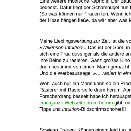
Eine weitere modische Kapriole: Der Bauc
bedeckt. Dafür liegt der Schamhügel nun fa
(So was können nur Frauen tun. Wenn ic
der Hose hängen ließe, da wär aber was l
Meine Lieblingswerbung zur Zeit ist die v
»Wilkinson Intuition«
. Das ist der Spot, i
sich eine Frau dussliger als die andere ans
ihre Beine zu rasieren. Ganz großes Kino
doch bestimmt von einem Mann gemacht.
Und die Werbeaussage:
»… rasiert in ein
Wohl auch nur ein Mann kann so ein Produ
Rasierer mit Rasierseife drum herum. Ap
Forscherdrang beseelt habe ich herausge
eine ganze Webseite drum herum
gibt, mi
Tipps und
Intuition
-Bildschirmschoner!!!
Sowieso Frauen: Können einem leid tun. 