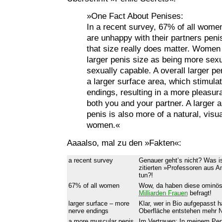
»One Fact About Penises:
In a recent survey, 67% of all women
are unhappy with their partners peni
that size really does matter. Women
larger penis size as being more sexu
sexually capable. A overall larger p
a larger surface area, which stimul
endings, resulting in a more pleasur
both you and your partner. A larger
penis is also more of a natural, visua
women.«
Aaaalso, mal zu den »Fakten«:
a recent survey
Genauer geht’s nicht? Was is
zitierten »Professoren aus 
tun?!
67% of all women
Wow, da haben diese ominö
Milliarden Frauen
befragt!
larger surface – more
Klar, wer in Bio aufgepasst h
nerve endings
Oberfläche entstehen mehr
a more muscular penis
Im Vertrauen: In meinem Peni