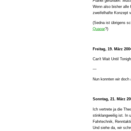
Planet gefunden. Müss
Wenn also bisher alle
zweifelhafte Konzept v
(Sedna ist übrigens sc
Quaoar
?)
Freitag, 19. März 200
Can't Wait Until Tonigh
—
Nun konnten wir doch
Sonntag, 21. März 20
Ich vertrete ja die Th
stinklangweilig ist. I
Fahrtechnik, Renntakt
Und siehe da, wir sch