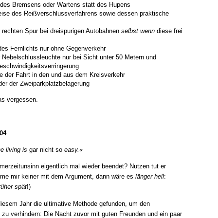
t des Bremsens oder Wartens statt des Hupens
eise des Reißverschlussverfahrens sowie dessen praktische
 rechten Spur bei dreispurigen Autobahnen
selbst wenn
diese frei
des Fernlichts nur ohne Gegenverkehr
 Nebelschlussleuchte nur bei Sicht unter 50 Metern und
Geschwindigkeitsverringerung
e der Fahrt in den und aus dem Kreisverkehr
der der Zweiparkplatzbelagerung
as vergessen.
04
 living is
gar nicht so
easy.«
erzeitunsinn eigentlich mal wieder beendet? Nutzen tut er
e mir keiner mit dem Argument, dann wäre es
länger hell
:
rüher spät
!)
diesem Jahr die ultimative Methode gefunden, um den
 zu verhindern: Die Nacht zuvor mit guten Freunden und ein paar