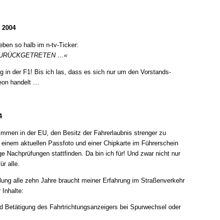
 2004
ben so halb im n-tv-Ticker:
URÜCKGETRETEN …«
 in der F1! Bis ich las, dass es sich nur um den Vorstands-
eon handelt …
4
immen in der EU, den Besitz der Fahrerlaubnis strenger zu
 einem aktuellen Passfoto und einer Chipkarte im Führerschein
e Nachprüfungen stattfinden. Da bin ich für! Und zwar nicht nur
ür alle.
lung alle zehn Jahre braucht meiner Erfahrung im Straßenverkehr
 Inhalte:
d Betätigung des Fahrtrichtungsanzeigers bei Spurwechsel oder