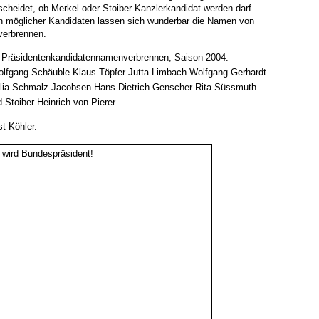
cheidet, ob Merkel oder Stoiber Kanzlerkandidat werden darf.
 möglicher Kandidaten lassen sich wunderbar die Namen von
verbrennen.
Präsidentenkandidatennamenverbrennen, Saison 2004.
lfgang Schäuble
Klaus Töpfer
Jutta Limbach
Wolfgang Gerhardt
lia Schmalz-Jacobsen
Hans-Dietrich Genscher
Rita Süssmuth
 Stoiber
Heinrich von Pierer
st Köhler.