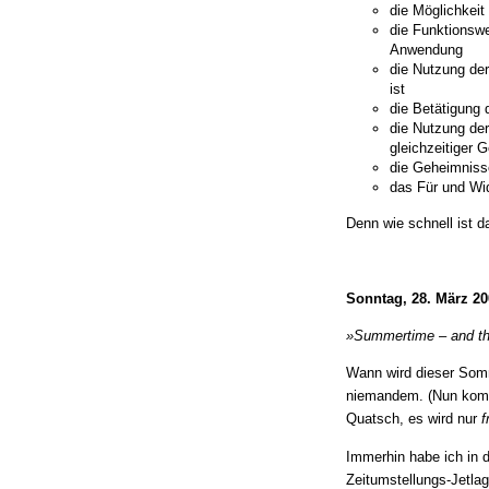
die Möglichkei
die Funktionsw
Anwendung
die Nutzung der
ist
die Betätigung 
die Nutzung der
gleichzeitiger 
die Geheimniss
das Für und Wi
Denn wie schnell ist d
Sonntag, 28. März 20
»Summertime – and the
Wann wird dieser Somm
niemandem. (Nun komm
Quatsch, es wird nur
f
Immerhin habe ich in 
Zeitumstellungs-Jetlag