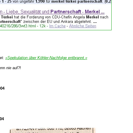
et:
»Spekulation über Köhler-Nachfolge entbrannt.«
denn
nie
auf?!
004
04