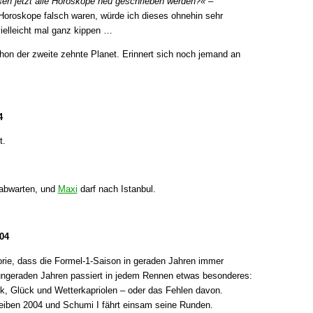
en jetzt alle Horoskope neu geschrieben werden?«
–
 Horoskope falsch waren, würde ich dieses ohnehin sehr
ielleicht mal ganz kippen …
hon der zweite zehnte Planet. Erinnert sich noch jemand an
4
t.
 abwarten, und
Maxi
darf nach Istanbul.
04
eorie, dass die Formel-1-Saison in geraden Jahren immer
n ungeraden Jahren passiert in jedem Rennen etwas besonderes:
ik, Glück und Wetterkapriolen – oder das Fehlen davon.
reiben 2004 und Schumi I fährt einsam seine Runden.