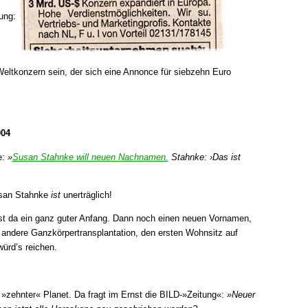
ung:
Weltkonzern sein, der sich eine Annonce für siebzehn Euro
004
:
»
Susan Stahnke will neuen Nachnamen.
Stahnke: ›Das ist
usan Stahnke
ist
unerträglich!
t da ein ganz guter Anfang. Dann noch einen neuen Vornamen,
er andere Ganzkörpertransplantation, den ersten Wohnsitz auf
ürd’s reichen.
»zehnter« Planet. Da fragt im Ernst die BILD-»Zeitung«:
»Neuer