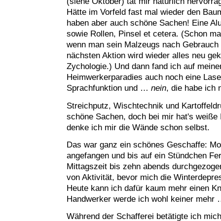
(siehe Oktober) tat mir natürlich hervorr
Hätte im Vorfeld fast mal wieder den Baum
haben aber auch schöne Sachen! Eine Alul
sowie Rollen, Pinsel et cetera. (Schon ma
wenn man sein Malzeugs nach Gebrauch ste
nächsten Aktion wird wieder alles neu gek
Zychologie.) Und dann fand ich auf mein
Heimwerkerparadies auch noch eine Las
Sprachfunktion und …
nein
, die habe ich 
Streichputz, Wischtechnik und Kartoffeldru
schöne Sachen, doch bei mir hat's weiße 
denke ich mir die Wände schon selbst.
Das war ganz ein schönes Geschaffe: Mo
angefangen und bis auf ein Stündchen Fer
Mittagszeit bis zehn abends durchgezoge
von Aktivität, bevor mich die Winterdepre
Heute kann ich dafür kaum mehr einen K
Handwerker werde ich wohl keiner mehr
Während der Schafferei betätigte ich mich