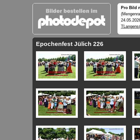
Pro Bild 
(Mengenrab
24.05.202
TLangens
Epochenfest Jülich 226