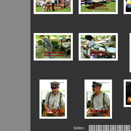
Seiten:
1
2
3
4
5
6